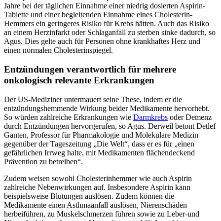
Jahre bei der täglichen Einnahme einer niedrig dosierten Aspirin-
Tablette und einer begleitenden Einnahme eines Cholesterin-
Hemmers ein geringeres Risiko für Krebs hätten. Auch das Risiko
an einem Herzinfarkt oder Schlaganfall zu sterben sinke dadurch, so
Agus. Dies gelte auch für Personen ohne krankhaftes Herz und
einen normalen Cholesterinspiegel.
Entzündungen verantwortlich für mehrere
onkologisch relevante Erkrankungen
Der US-Mediziner untermauert seine These, indem er die
entzündungshemmende Wirkung beider Medikamente hervorhebt.
So würden zahlreiche Erkrankungen wie
Darmkrebs
oder Demenz
durch Entzündungen hervorgerufen, so Agus. Derweil betont Detlef
Ganten, Professor für Pharmakologie und Molekulare Medizin
gegenüber der Tageszeitung „Die Welt“, dass er es für „einen
gefährlichen Irrweg halte, mit Medikamenten flächendeckend
Prävention zu betreiben“.
Zudem weisen sowohl Cholesterinhemmer wie auch Aspirin
zahlreiche Nebenwirkungen auf. Insbesondere Aspirin kann
beispielsweise Blutungen auslösen. Zudem können die
Medikamente einen Asthmaanfall auslösen, Nierenschäden
herbeiführen, zu Muskelschmerzen führen sowie zu Leber-und