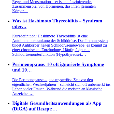
Regel und Menstruation – er ist ein faszinierendes
Zusammenspiel von Hormonen, das Ihren gesamten
Körper…
Was ist Hashimoto Thyreoiditis – Syndrom
oder…
Kurzdefinition: Hashimoto Thyreoiditis ist eine
Autoimmunerkrankung der Schilddrüse. Das Immunsystem
bildet Antikörper gegen Schilddrüsengewebe, es kommt zu
einer chronischen Entzündung. Häufig folgt eine
Schilddrüsenunterfunktion (Hypothyreose).…
Perimenopause: 10 oft ignorierte Symptome
und 10…
Die Perimenopause – jene mysteriöse Zeit vor den
eigentlichen Wechseljahren – schleicht sich oft unbemerkt ins
Leben vieler Frauen. Während die meisten an klassische
Anzeichen…
Digitale Gesundheitsanwendungen als App
(DiGA) auf Rezept:…