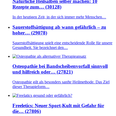
Natürliche Heilsalben selber machen: 10
Rezepte zum… (30128)
In der heutigen Zeit, in der sich immer mehr Menschen…
Sauerstoffsättigung ab wann gefährlich – zu
hoher… (29078)
Sauerstoffsättigung spielt eine entscheidende Rolle für unsere
Gesundheit. Sie bezeichnet den…
Osteopathie bei Bandscheibenvorfall sinnvoll
und hilfreich oder… (27821)
Osteopathie gilt als besonders sanfte Heilmethode. Das Ziel
dieser Therapieform…
Freeletics: Neuer Sport-Kult mit Gefahr für
die… (27806)