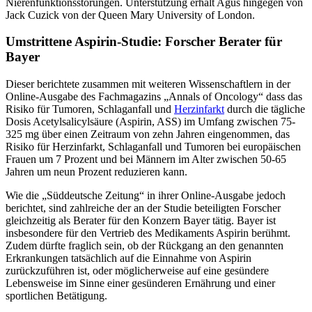
Nierenfunktionsstörungen. Unterstützung erhält Agus hingegen von
Jack Cuzick von der Queen Mary University of London.
Umstrittene Aspirin-Studie: Forscher Berater für
Bayer
Dieser berichtete zusammen mit weiteren Wissenschaftlern in der
Online-Ausgabe des Fachmagazins „Annals of Oncology“ dass das
Risiko für Tumoren, Schlaganfall und
Herzinfarkt
durch die tägliche
Dosis Acetylsalicylsäure (Aspirin, ASS) im Umfang zwischen 75-
325 mg über einen Zeitraum von zehn Jahren eingenommen, das
Risiko für Herzinfarkt, Schlaganfall und Tumoren bei europäischen
Frauen um 7 Prozent und bei Männern im Alter zwischen 50-65
Jahren um neun Prozent reduzieren kann.
Wie die „Süddeutsche Zeitung“ in ihrer Online-Ausgabe jedoch
berichtet, sind zahlreiche der an der Studie beteiligten Forscher
gleichzeitig als Berater für den Konzern Bayer tätig. Bayer ist
insbesondere für den Vertrieb des Medikaments Aspirin berühmt.
Zudem dürfte fraglich sein, ob der Rückgang an den genannten
Erkrankungen tatsächlich auf die Einnahme von Aspirin
zurückzuführen ist, oder möglicherweise auf eine gesündere
Lebensweise im Sinne einer gesünderen Ernährung und einer
sportlichen Betätigung.