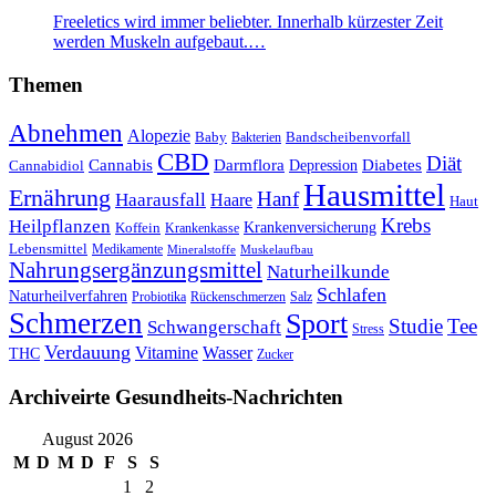
Freeletics wird immer beliebter. Innerhalb kürzester Zeit
werden Muskeln aufgebaut.…
Themen
Abnehmen
Alopezie
Baby
Bandscheibenvorfall
Bakterien
CBD
Diät
Cannabis
Darmflora
Diabetes
Depression
Cannabidiol
Hausmittel
Ernährung
Hanf
Haarausfall
Haare
Haut
Krebs
Heilpflanzen
Krankenversicherung
Koffein
Krankenkasse
Lebensmittel
Medikamente
Mineralstoffe
Muskelaufbau
Nahrungsergänzungsmittel
Naturheilkunde
Schlafen
Naturheilverfahren
Probiotika
Rückenschmerzen
Salz
Schmerzen
Sport
Studie
Tee
Schwangerschaft
Stress
Verdauung
Vitamine
Wasser
THC
Zucker
Archiveirte Gesundheits-Nachrichten
August 2026
M
D
M
D
F
S
S
1
2