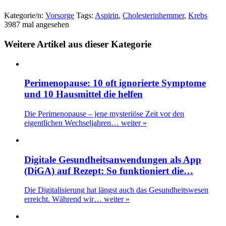
Kategorie/n:
Vorsorge
Tags:
Aspirin
,
Cholesterinhemmer
,
Krebs
3987 mal angesehen
Weitere Artikel aus dieser Kategorie
Perimenopause: 10 oft ignorierte Symptome
und 10 Hausmittel die helfen
Die Perimenopause – jene mysteriöse Zeit vor den
eigentlichen Wechseljahren…
weiter »
Digitale Gesundheitsanwendungen als App
(DiGA) auf Rezept: So funktioniert die…
Die Digitalisierung hat längst auch das Gesundheitswesen
erreicht. Während wir…
weiter »