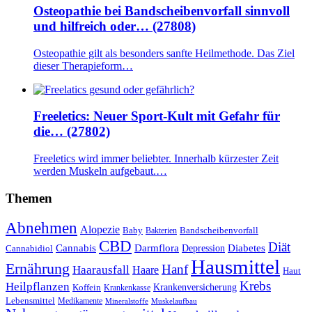
Osteopathie bei Bandscheibenvorfall sinnvoll
und hilfreich oder… (27808)
Osteopathie gilt als besonders sanfte Heilmethode. Das Ziel
dieser Therapieform…
Freeletics: Neuer Sport-Kult mit Gefahr für
die… (27802)
Freeletics wird immer beliebter. Innerhalb kürzester Zeit
werden Muskeln aufgebaut.…
Themen
Abnehmen
Alopezie
Baby
Bandscheibenvorfall
Bakterien
CBD
Diät
Cannabis
Darmflora
Diabetes
Depression
Cannabidiol
Hausmittel
Ernährung
Hanf
Haarausfall
Haare
Haut
Krebs
Heilpflanzen
Krankenversicherung
Koffein
Krankenkasse
Lebensmittel
Medikamente
Mineralstoffe
Muskelaufbau