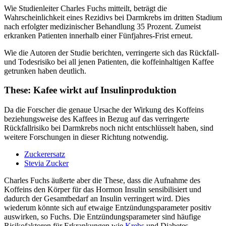
Wie Studienleiter Charles Fuchs mitteilt, beträgt die
Wahrscheinlichkeit eines Rezidivs bei Darmkrebs im dritten Stadium
nach erfolgter medizinischer Behandlung 35 Prozent. Zumeist
erkranken Patienten innerhalb einer Fünfjahres-Frist erneut.
Wie die Autoren der Studie berichten, verringerte sich das Rückfall-
und Todesrisiko bei all jenen Patienten, die koffeinhaltigen Kaffee
getrunken haben deutlich.
These: Kafee wirkt auf Insulinproduktion
Da die Forscher die genaue Ursache der Wirkung des Koffeins
beziehungsweise des Kaffees in Bezug auf das verringerte
Rückfallrisiko bei Darmkrebs noch nicht entschlüsselt haben, sind
weitere Forschungen in dieser Richtung notwendig.
Zuckerersatz
Stevia Zucker
Charles Fuchs äußerte aber die These, dass die Aufnahme des
Koffeins den Körper für das Hormon Insulin sensibilisiert und
dadurch der Gesamtbedarf an Insulin verringert wird. Dies
wiederum könnte sich auf etwaige Entzündungsparameter positiv
auswirken, so Fuchs. Die Entzündungsparameter sind häufige
Risikofaktoren für Erkrankungen wie
Krebs
und Diabetes.