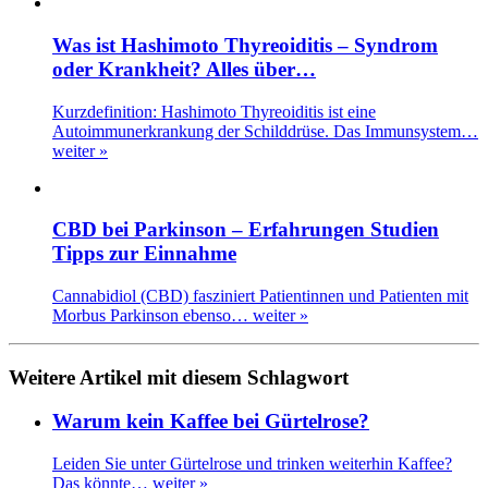
Was ist Hashimoto Thyreoiditis – Syndrom
oder Krankheit? Alles über…
Kurzdefinition: Hashimoto Thyreoiditis ist eine
Autoimmunerkrankung der Schilddrüse. Das Immunsystem…
weiter »
CBD bei Parkinson – Erfahrungen Studien
Tipps zur Einnahme
Cannabidiol (CBD) fasziniert Patientinnen und Patienten mit
Morbus Parkinson ebenso…
weiter »
Weitere Artikel mit diesem Schlagwort
Warum kein Kaffee bei Gürtelrose?
Leiden Sie unter Gürtelrose und trinken weiterhin Kaffee?
Das könnte…
weiter »