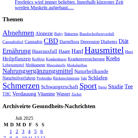
Freeletics wird immer beliebter. Innerhalb kürzester Zeit
werden Muskeln aufgebaut.…
Themen
Abnehmen
Alopezie
Baby
Bandscheibenvorfall
Bakterien
CBD
Diät
Cannabis
Darmflora
Diabetes
Depression
Cannabidiol
Hausmittel
Ernährung
Hanf
Haarausfall
Haare
Haut
Krebs
Heilpflanzen
Krankenversicherung
Koffein
Krankenkasse
Lebensmittel
Medikamente
Mineralstoffe
Muskelaufbau
Nahrungsergänzungsmittel
Naturheilkunde
Schlafen
Naturheilverfahren
Probiotika
Rückenschmerzen
Salz
Schmerzen
Sport
Studie
Tee
Schwangerschaft
Stress
Verdauung
Vitamine
Wasser
THC
Zucker
Archiveirte Gesundheits-Nachrichten
Juli 2025
M
D
M
D
F
S
S
1
2
3
4
5
6