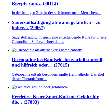
Rezepte zum… (30112)
In der heutigen Zeit, in der sich immer mehr Menschen…
Sauerstoffsättigung ab wann gefährlich – zu
hoher… (29067)
Sauerstoffsättigung spielt eine entscheidende Rolle für unsere
Gesundheit. Sie bezeichnet den…
Osteopathie bei Bandscheibenvorfall sinnvoll
und hilfreich oder… (27815)
Osteopathie gilt als besonders sanfte Heilmethode. Das Ziel
dieser Therapieform…
Freeletics: Neuer Sport-Kult mit Gefahr für
die… (27803)