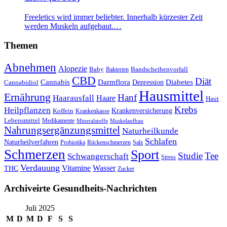
Freeletics wird immer beliebter. Innerhalb kürzester Zeit
werden Muskeln aufgebaut.…
Themen
Abnehmen
Alopezie
Baby
Bandscheibenvorfall
Bakterien
CBD
Diät
Cannabis
Darmflora
Diabetes
Depression
Cannabidiol
Hausmittel
Ernährung
Hanf
Haarausfall
Haare
Haut
Krebs
Heilpflanzen
Krankenversicherung
Koffein
Krankenkasse
Lebensmittel
Medikamente
Mineralstoffe
Muskelaufbau
Nahrungsergänzungsmittel
Naturheilkunde
Schlafen
Naturheilverfahren
Probiotika
Rückenschmerzen
Salz
Schmerzen
Sport
Studie
Tee
Schwangerschaft
Stress
Verdauung
Vitamine
Wasser
THC
Zucker
Archiveirte Gesundheits-Nachrichten
Juli 2025
M
D
M
D
F
S
S