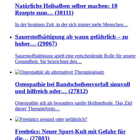
Natürliche Heilsalben selber machen: 10
Rezepte zum… (30111)
In der heutigen Zeit, in der sich immer mehr Menschen…
Sauerstoffsättigung ab wann gefährlich – zu
hoher… (29067)
Sauerstoffsättigung spielt eine entscheidende Rolle für unsere
Gesundheit. Sie bezeichnet den…
Osteopathie bei Bandscheibenvorfall sinnvoll
und hilfreich oder… (27812)
Osteopathie gilt als besonders sanfte Heilmethode. Das Ziel
dieser Therapieform…
Freeletics: Neuer Sport-Kult mit Gefahr für
die… (27803)