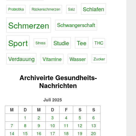
Schlafen
Probiotika
Rückenschmerzen
Salz
Schmerzen
Schwangerschaft
Sport
Tee
Studie
THC
Stress
Verdauung
Vitamine
Wasser
Zucker
Archiveirte Gesundheits-
Nachrichten
Juli 2025
M
D
M
D
F
S
S
1
2
3
4
5
6
7
8
9
10
11
12
13
14
15
16
17
18
19
20