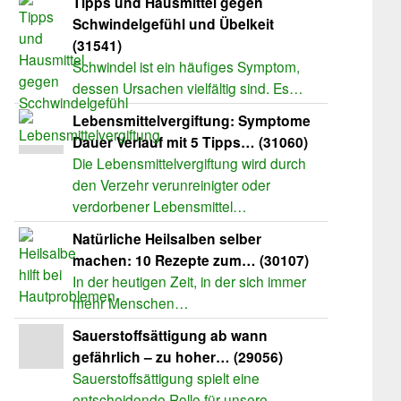
Tipps und Hausmittel gegen
Schwindelgefühl und Übelkeit
(31541)
Schwindel ist ein häufiges Symptom,
dessen Ursachen vielfältig sind. Es…
Lebensmittelvergiftung: Symptome
Dauer Verlauf mit 5 Tipps… (31060)
Die Lebensmittelvergiftung wird durch
den Verzehr verunreinigter oder
verdorbener Lebensmittel…
Natürliche Heilsalben selber
machen: 10 Rezepte zum… (30107)
In der heutigen Zeit, in der sich immer
mehr Menschen…
Sauerstoffsättigung ab wann
gefährlich – zu hoher… (29056)
Sauerstoffsättigung spielt eine
entscheidende Rolle für unsere