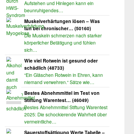
Aufstehen und Hinlegen kann ein
beunruhigendes…
Muskelverhärtungen lösen – Was
tun bei chronischer… (50160)
Die Muskeln schmerzen nach starker
körperlicher Betätigung und fühlen
sich…
Wie viel Rotwein ist gesund oder
schädlich (48733)
“Ein Gläschen Rotwein in Ehren, kann
niemand verwehren.“ Sätze wie…
Bestes Abnehmmittel im Test von
Stiftung Warentest… (46049)
Bestes Abnehmmittel Stiftung Warentest
2025: Die schockierende Wahrheit über
vermeintliche…
Sauerstoffsättigung Werte Tabelle –