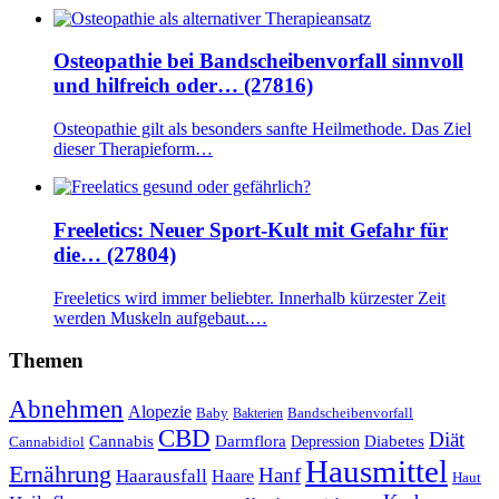
Osteopathie bei Bandscheibenvorfall sinnvoll
und hilfreich oder… (27816)
Osteopathie gilt als besonders sanfte Heilmethode. Das Ziel
dieser Therapieform…
Freeletics: Neuer Sport-Kult mit Gefahr für
die… (27804)
Freeletics wird immer beliebter. Innerhalb kürzester Zeit
werden Muskeln aufgebaut.…
Themen
Abnehmen
Alopezie
Baby
Bandscheibenvorfall
Bakterien
CBD
Diät
Cannabis
Darmflora
Diabetes
Depression
Cannabidiol
Hausmittel
Ernährung
Hanf
Haarausfall
Haare
Haut