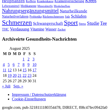
Krebs
Heilpflanzen
Krankenversicherung
Koffein
Krankenkasse
Lebensmittel
Medikamente
Mineralstoffe
Muskelaufbau
Nahrungsergänzungsmittel
Naturheilkunde
Schlafen
Naturheilverfahren
Probiotika
Rückenschmerzen
Salz
Schmerzen
Sport
Studie
Tee
Schwangerschaft
Stress
Verdauung
Vitamine
Wasser
THC
Zucker
Archiveirte Gesundheits-Nachrichten
August 2025
M
D
M
D
F
S
S
1
2
3
4
5
6
7
8
9
10
11
12
13
14
15
16
17
18
19
20
21
22
23
24
25
26
27
28
29
30
31
« Juli
Sep. »
Impressum / Datenschutzerklärung
Cookie-Einstellungen
google.com, pub-3218111180354478, DIRECT, f08c47fec0942fa0