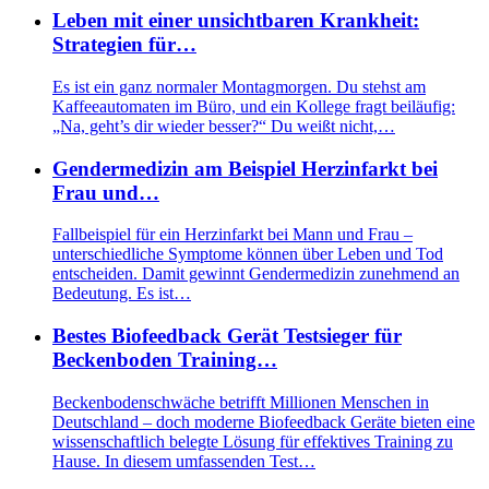
Leben mit einer unsichtbaren Krankheit:
Strategien für…
Es ist ein ganz normaler Montagmorgen. Du stehst am
Kaffeeautomaten im Büro, und ein Kollege fragt beiläufig:
„Na, geht’s dir wieder besser?“ Du weißt nicht,…
Gendermedizin am Beispiel Herzinfarkt bei
Frau und…
Fallbeispiel für ein Herzinfarkt bei Mann und Frau –
unterschiedliche Symptome können über Leben und Tod
entscheiden. Damit gewinnt Gendermedizin zunehmend an
Bedeutung. Es ist…
Bestes Biofeedback Gerät Testsieger für
Beckenboden Training…
Beckenbodenschwäche betrifft Millionen Menschen in
Deutschland – doch moderne Biofeedback Geräte bieten eine
wissenschaftlich belegte Lösung für effektives Training zu
Hause. In diesem umfassenden Test…