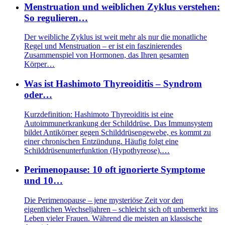
Menstruation und weiblichen Zyklus verstehen:
So regulieren…
Der weibliche Zyklus ist weit mehr als nur die monatliche
Regel und Menstruation – er ist ein faszinierendes
Zusammenspiel von Hormonen, das Ihren gesamten
Körper…
Was ist Hashimoto Thyreoiditis – Syndrom
oder…
Kurzdefinition: Hashimoto Thyreoiditis ist eine
Autoimmunerkrankung der Schilddrüse. Das Immunsystem
bildet Antikörper gegen Schilddrüsengewebe, es kommt zu
einer chronischen Entzündung. Häufig folgt eine
Schilddrüsenunterfunktion (Hypothyreose).…
Perimenopause: 10 oft ignorierte Symptome
und 10…
Die Perimenopause – jene mysteriöse Zeit vor den
eigentlichen Wechseljahren – schleicht sich oft unbemerkt ins
Leben vieler Frauen. Während die meisten an klassische