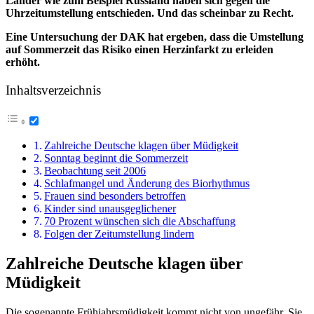
Länder wie zum Beispiel Russland haben sich gegen die
Uhrzeitumstellung entschieden. Und das scheinbar zu Recht.
Eine Untersuchung der DAK hat ergeben, dass die Umstellung
auf Sommerzeit das Risiko einen Herzinfarkt zu erleiden
erhöht.
Inhaltsverzeichnis
Zahlreiche Deutsche klagen über Müdigkeit
Sonntag beginnt die Sommerzeit
Beobachtung seit 2006
Schlafmangel und Änderung des Biorhythmus
Frauen sind besonders betroffen
Kinder sind unausgeglichener
70 Prozent wünschen sich die Abschaffung
Folgen der Zeitumstellung lindern
Zahlreiche Deutsche klagen über
Müdigkeit
Die sogenannte Frühjahrsmüdigkeit kommt nicht von ungefähr. Sie