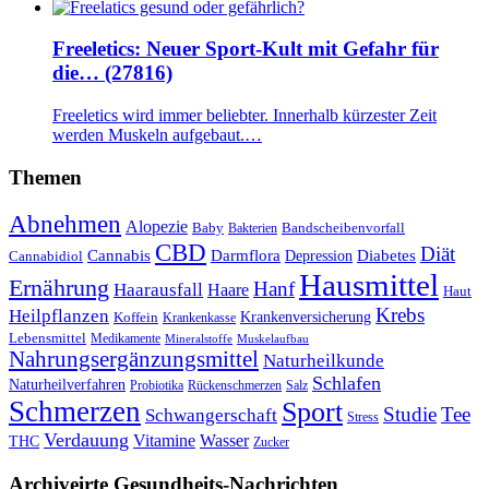
Freeletics: Neuer Sport-Kult mit Gefahr für
die… (27816)
Freeletics wird immer beliebter. Innerhalb kürzester Zeit
werden Muskeln aufgebaut.…
Themen
Abnehmen
Alopezie
Baby
Bandscheibenvorfall
Bakterien
CBD
Diät
Cannabis
Darmflora
Diabetes
Depression
Cannabidiol
Hausmittel
Ernährung
Hanf
Haarausfall
Haare
Haut
Krebs
Heilpflanzen
Krankenversicherung
Koffein
Krankenkasse
Lebensmittel
Medikamente
Mineralstoffe
Muskelaufbau
Nahrungsergänzungsmittel
Naturheilkunde
Schlafen
Naturheilverfahren
Probiotika
Rückenschmerzen
Salz
Schmerzen
Sport
Studie
Tee
Schwangerschaft
Stress
Verdauung
Vitamine
Wasser
THC
Zucker
Archiveirte Gesundheits-Nachrichten