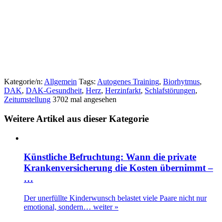
Kategorie/n:
Allgemein
Tags:
Autogenes Training
,
Biorhytmus
,
DAK
,
DAK-Gesundheit
,
Herz
,
Herzinfarkt
,
Schlafstörungen
,
Zeitumstellung
3702 mal angesehen
Weitere Artikel aus dieser Kategorie
Künstliche Befruchtung: Wann die private
Krankenversicherung die Kosten übernimmt –
…
Der unerfüllte Kinderwunsch belastet viele Paare nicht nur
emotional, sondern…
weiter »