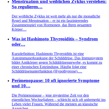
Menstruation und weiblichen Zyklus verstehen:
So regulieren…
Der weibliche Zyklus ist weit mehr als nur die monatliche
Regel und Menstruation – er ist ein faszinierendes
Zusammenspiel von Hormonen, das Ihren gesamten
Körper…
Was ist Hashimoto Thyreoiditis – Syndrom
oder…
Kurzdefinition: Hashimoto Thyreoiditis ist eine
Autoimmunerkrankung der Schilddrüse. Das Immunsystem
bildet Antikörper gegen Schilddrüsengewebe, es kommt zu
einer chronischen Entzündung. Häufig folgt eine
Schilddrüsenunterfunktion (Hypothyreose).…
Perimenopause: 10 oft ignorierte Symptome
und 10…
Die Perimenopause – jene mysteriöse Zeit vor den
eigentlichen Wechseljahren – schleicht sich oft unbemerkt ins
Leben vieler Frauen. Während die meisten an klassische
Anzeichen…