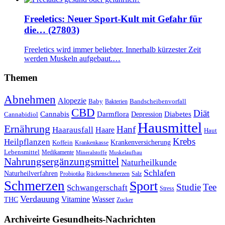
Freeletics: Neuer Sport-Kult mit Gefahr für
die… (27803)
Freeletics wird immer beliebter. Innerhalb kürzester Zeit
werden Muskeln aufgebaut.…
Themen
Abnehmen
Alopezie
Baby
Bandscheibenvorfall
Bakterien
CBD
Diät
Cannabis
Darmflora
Diabetes
Depression
Cannabidiol
Hausmittel
Ernährung
Hanf
Haarausfall
Haare
Haut
Krebs
Heilpflanzen
Krankenversicherung
Koffein
Krankenkasse
Lebensmittel
Medikamente
Mineralstoffe
Muskelaufbau
Nahrungsergänzungsmittel
Naturheilkunde
Schlafen
Naturheilverfahren
Probiotika
Rückenschmerzen
Salz
Schmerzen
Sport
Studie
Tee
Schwangerschaft
Stress
Verdauung
Vitamine
Wasser
THC
Zucker
Archiveirte Gesundheits-Nachrichten