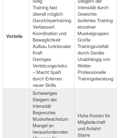
nötig
Steigern der
Training fast
Intensität durch
überall möglich
Gewichte
Ganzkörpertraining
Isoliertes Training
Verbessert
einzelner
Koordination und
Muskelgruppen
Vorteile
Beweglichkeit
Große
Aufbau funktionaler
Trainingsvielfalt
Kraft
durch Geräte
Geringes
Unabhängig von
Verletzungsrisiko
Wetter
– Macht Spaß
Professionelle
durch Erlernen
Trainingsberatung
neuer Skills
Schwieriges
Steigern der
Intensität
Begrenztes
Hohe Kosten für
Muskelwachstum
Mitgliedschaft
Mangel an
und Anfahrt
herausfordernden
Starre