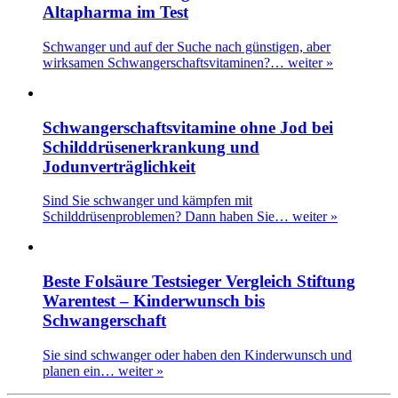
Altapharma im Test
Schwanger und auf der Suche nach günstigen, aber
wirksamen Schwangerschaftsvitaminen?…
weiter »
Schwangerschaftsvitamine ohne Jod bei
Schilddrüsenerkrankung und
Jodunverträglichkeit
Sind Sie schwanger und kämpfen mit
Schilddrüsenproblemen? Dann haben Sie…
weiter »
Beste Folsäure Testsieger Vergleich Stiftung
Warentest – Kinderwunsch bis
Schwangerschaft
Sie sind schwanger oder haben den Kinderwunsch und
planen ein…
weiter »