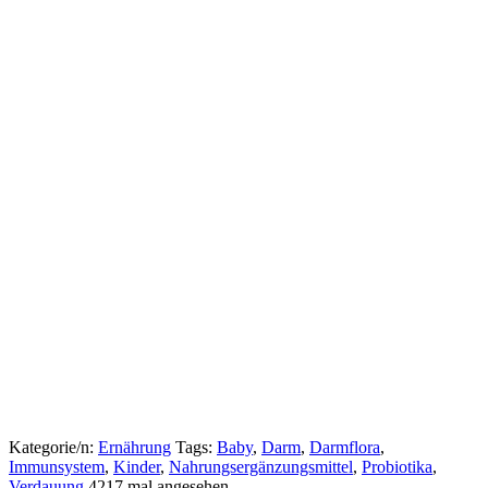
Kategorie/n:
Ernährung
Tags:
Baby
,
Darm
,
Darmflora
,
Immunsystem
,
Kinder
,
Nahrungsergänzungsmittel
,
Probiotika
,
Verdauung
4217 mal angesehen