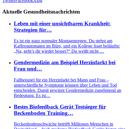
Twitter
Facebook
Xing
Aktuelle Gesundheitsnachrichten
Leben mit einer unsichtbaren Krankheit:
Strategien für…
Es ist ein ganz normaler Montagmorgen. Du stehst am
Kaffeeautomaten im Büro, und ein Kollege fragt beiläufig:
„Na, geht’s dir wieder besser?“ Du weißt nicht,…
Gendermedizin am Beispiel Herzinfarkt bei
Frau und…
Fallbeispiel für ein Herzinfarkt bei Mann und Frau –
unterschiedliche Symptome können über Leben und Tod
entscheiden. Damit gewinnt Gendermedizin zunehmend an
Bedeutung. Es ist…
Bestes Biofeedback Gerät Testsieger für
Beckenboden Training…
Beckenbodenschwäche betrifft Millionen Menschen in