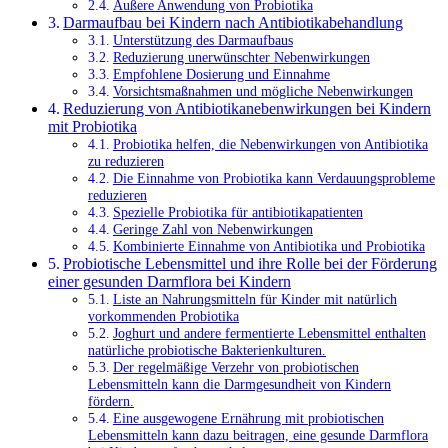
Äußere Anwendung von Probiotika
Darmaufbau bei Kindern nach Antibiotikabehandlung
Unterstützung des Darmaufbaus
Reduzierung unerwünschter Nebenwirkungen
Empfohlene Dosierung und Einnahme
Vorsichtsmaßnahmen und mögliche Nebenwirkungen
Reduzierung von Antibiotikanebenwirkungen bei Kindern
mit Probiotika
Probiotika helfen, die Nebenwirkungen von Antibiotika
zu reduzieren
Die Einnahme von Probiotika kann Verdauungsprobleme
reduzieren
Spezielle Probiotika für antibiotikapatienten
Geringe Zahl von Nebenwirkungen
Kombinierte Einnahme von Antibiotika und Probiotika
Probiotische Lebensmittel und ihre Rolle bei der Förderung
einer gesunden Darmflora bei Kindern
Liste an Nahrungsmitteln für Kinder mit natürlich
vorkommenden Probiotika
Joghurt und andere fermentierte Lebensmittel enthalten
natürliche probiotische Bakterienkulturen.
Der regelmäßige Verzehr von probiotischen
Lebensmitteln kann die Darmgesundheit von Kindern
fördern.
Eine ausgewogene Ernährung mit probiotischen
Lebensmitteln kann dazu beitragen, eine gesunde Darmflora