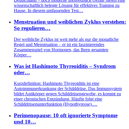
Deutschland – doch moderne Biofeedback Geräte bieten eine
wissenschaftlich belegte Lösung für effektives Training zu
Hause. In diesem umfassenden Test…
Menstruation und weiblichen Zyklus verstehen:
So regulieren…
Der weibliche Zyklus ist weit mehr als nur die monatliche
Regel und Menstruation – er ist ein faszinierendes
Zusammenspiel von Hormonen, das Ihren gesamten
Körper…
Was ist Hashimoto Thyreoiditis – Syndrom
oder…
Kurzdefinition: Hashimoto Thyreoiditis ist eine
Autoimmunerkrankung der Schilddrüse. Das Immunsystem
bildet Antikörper gegen Schilddrüsengewebe, es kommt zu
einer chronischen Entzündung. Häufig folgt eine
Schilddrüsenunterfunktion (Hypothyreose).…
Perimenopause: 10 oft ignorierte Symptome
und 10…