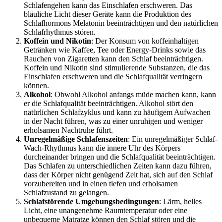
Schlafengehen kann das Einschlafen erschweren. Das
bläuliche Licht dieser Geräte kann die Produktion des
Schlafhormons Melatonin beeinträchtigen und den natürlichen
Schlafrhythmus stören.
Koffein und Nikotin
: Der Konsum von koffeinhaltigen
Getränken wie Kaffee, Tee oder Energy-Drinks sowie das
Rauchen von Zigaretten kann den Schlaf beeinträchtigen.
Koffein und Nikotin sind stimulierende Substanzen, die das
Einschlafen erschweren und die Schlafqualität verringern
können.
Alkohol
: Obwohl Alkohol anfangs müde machen kann, kann
er die Schlafqualität beeinträchtigen. Alkohol stört den
natürlichen Schlafzyklus und kann zu häufigem Aufwachen
in der Nacht führen, was zu einer unruhigen und weniger
erholsamen Nachtruhe führt.
Unregelmäßige Schlafenszeiten
: Ein unregelmäßiger Schlaf-
Wach-Rhythmus kann die innere Uhr des Körpers
durcheinander bringen und die Schlafqualität beeinträchtigen.
Das Schlafen zu unterschiedlichen Zeiten kann dazu führen,
dass der Körper nicht genügend Zeit hat, sich auf den Schlaf
vorzubereiten und in einen tiefen und erholsamen
Schlafzustand zu gelangen.
Schlafstörende Umgebungsbedingungen
: Lärm, helles
Licht, eine unangenehme Raumtemperatur oder eine
unbequeme Matratze können den Schlaf stören und die