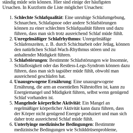
ständig müde sein können. Hier sind einige der häufigsten
Ursachen. In Kurzform die Liste möglicher Ursachen:
Schlechte Schlafqualität
: Eine unruhige Schlafumgebung,
Schnarchen, Schlafapnoe oder andere Schlafstörungen
können zu einer schlechten Schlafqualität führen und dazu
führen, dass man sich trotz ausreichend Schlaf müde fühlt.
Unregelmäßiger Schlafrhythmus
: Unregelmäßige
Schlafenszeiten, z. B. durch Schichtarbeit oder Jetlag, können
den natürlichen Schlaf-Wach-Rhythmus stören und zu
anhaltender Müdigkeit führen.
Schlafstörungen
: Bestimmte Schlafstörungen wie Insomnie,
Schlaflosigkeit oder das Restless-Legs-Syndrom können dazu
führen, dass man sich tagsüber müde fühlt, obwohl man
ausreichend geschlafen hat.
Unausgewogene Ernährung
: Eine unausgewogene
Ernährung, die arm an essentiellen Nährstoffen ist, kann zu
Energiemangel und Müdigkeit führen, selbst wenn genügend
Schlaf vorhanden ist.
Mangelnde körperliche Aktivität
: Ein Mangel an
regelmäßiger körperlicher Aktivität kann dazu führen, dass
der Körper nicht genügend Energie produziert und man sich
daher trotz ausreichend Schlaf müde fühlt.
Unterlyinge medizinische Bedingungen
: Bestimmte
medizinische Bedingungen wie Schilddrüsenprobleme,