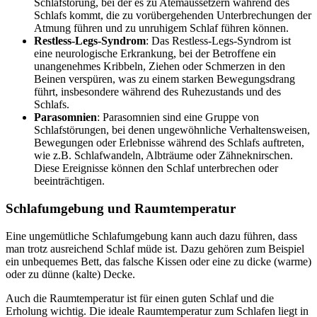
Schlafstörung, bei der es zu Atemaussetzern während des
Schlafs kommt, die zu vorübergehenden Unterbrechungen der
Atmung führen und zu unruhigem Schlaf führen können.
Restless-Legs-Syndrom
: Das Restless-Legs-Syndrom ist
eine neurologische Erkrankung, bei der Betroffene ein
unangenehmes Kribbeln, Ziehen oder Schmerzen in den
Beinen verspüren, was zu einem starken Bewegungsdrang
führt, insbesondere während des Ruhezustands und des
Schlafs.
Parasomnien
: Parasomnien sind eine Gruppe von
Schlafstörungen, bei denen ungewöhnliche Verhaltensweisen,
Bewegungen oder Erlebnisse während des Schlafs auftreten,
wie z.B. Schlafwandeln, Albträume oder Zähneknirschen.
Diese Ereignisse können den Schlaf unterbrechen oder
beeinträchtigen.
Schlafumgebung und Raumtemperatur
Eine ungemütliche Schlafumgebung kann auch dazu führen, dass
man trotz ausreichend Schlaf müde ist. Dazu gehören zum Beispiel
ein unbequemes Bett, das falsche Kissen oder eine zu dicke (warme)
oder zu dünne (kalte) Decke.
Auch die Raumtemperatur ist für einen guten Schlaf und die
Erholung wichtig. Die ideale Raumtemperatur zum Schlafen liegt in