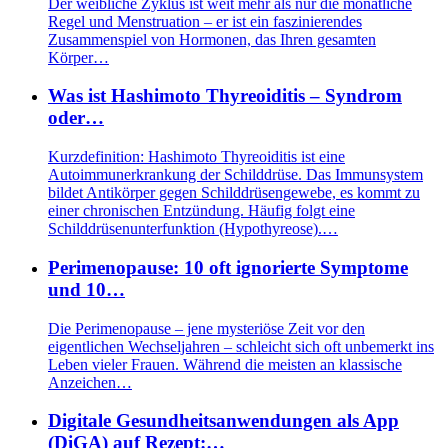
Der weibliche Zyklus ist weit mehr als nur die monatliche
Regel und Menstruation – er ist ein faszinierendes
Zusammenspiel von Hormonen, das Ihren gesamten
Körper…
Was ist Hashimoto Thyreoiditis – Syndrom
oder…
Kurzdefinition: Hashimoto Thyreoiditis ist eine
Autoimmunerkrankung der Schilddrüse. Das Immunsystem
bildet Antikörper gegen Schilddrüsengewebe, es kommt zu
einer chronischen Entzündung. Häufig folgt eine
Schilddrüsenunterfunktion (Hypothyreose).…
Perimenopause: 10 oft ignorierte Symptome
und 10…
Die Perimenopause – jene mysteriöse Zeit vor den
eigentlichen Wechseljahren – schleicht sich oft unbemerkt ins
Leben vieler Frauen. Während die meisten an klassische
Anzeichen…
Digitale Gesundheitsanwendungen als App
(DiGA) auf Rezept:…