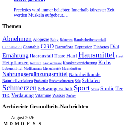
Freeletics wird immer beliebter. Innerhalb kürzester Zeit
werden Muskeln aufgebaut.…
Themen
Abnehmen
Alopezie
Baby
Bandscheibenvorfall
Bakterien
CBD
Diät
Cannabis
Darmflora
Diabetes
Depression
Cannabidiol
Hausmittel
Ernährung
Hanf
Haarausfall
Haare
Haut
Krebs
Heilpflanzen
Krankenversicherung
Koffein
Krankenkasse
Lebensmittel
Medikamente
Mineralstoffe
Muskelaufbau
Nahrungsergänzungsmittel
Naturheilkunde
Schlafen
Naturheilverfahren
Probiotika
Rückenschmerzen
Salz
Schmerzen
Sport
Studie
Tee
Schwangerschaft
Stress
Verdauung
Vitamine
Wasser
THC
Zucker
Archiveirte Gesundheits-Nachrichten
August 2026
M
D
M
D
F
S
S