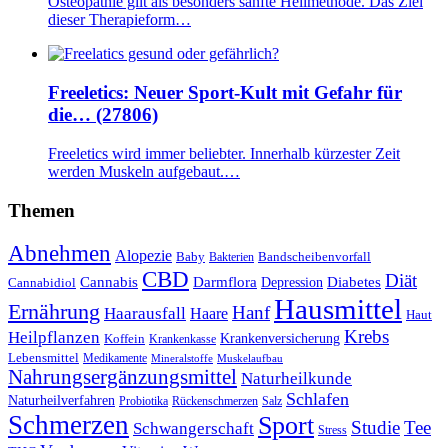
Osteopathie gilt als besonders sanfte Heilmethode. Das Ziel
dieser Therapieform…
Freeletics: Neuer Sport-Kult mit Gefahr für
die… (27806)
Freeletics wird immer beliebter. Innerhalb kürzester Zeit
werden Muskeln aufgebaut.…
Themen
Abnehmen
Alopezie
Baby
Bandscheibenvorfall
Bakterien
CBD
Diät
Cannabis
Darmflora
Diabetes
Depression
Cannabidiol
Hausmittel
Ernährung
Hanf
Haarausfall
Haare
Haut
Krebs
Heilpflanzen
Krankenversicherung
Koffein
Krankenkasse
Lebensmittel
Medikamente
Mineralstoffe
Muskelaufbau
Nahrungsergänzungsmittel
Naturheilkunde
Schlafen
Naturheilverfahren
Probiotika
Rückenschmerzen
Salz
Schmerzen
Sport
Studie
Tee
Schwangerschaft
Stress