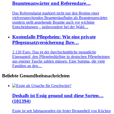
Beamtenanwärter und Referendare…
Das Referendariat markiert nicht nur den Beginn einer
vielversprechenden Beamtenlaufbahn als Beamtenanwärter,
sondern stellt angehende Beamte auch vor wichtige
Entscheidungen – insbesondere bei der Wahl…
Kostenfalle Pflegeheim: Wie eine private
Pflegezusatzversicherung Ihre…
2.126 Euro. Das ist der durchschnittliche monatliche
Eigenanteil, den Pflegebedürftige in deutschen Pflegeheimen
aus eigener Tasche zahlen müssen. Eine Summa, die viele
Familien an den…
Beliebte Gesundheitsnachrichten
Deshalb ist Essig gesund und diese Sorten…
(101394)
Essig ist seit Jahrtausenden ein fester Bestandteil von Küchen