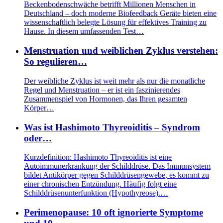
Beckenbodenschwäche betrifft Millionen Menschen in
Deutschland – doch moderne Biofeedback Geräte bieten eine
wissenschaftlich belegte Lösung für effektives Training zu
Hause. In diesem umfassenden Test…
Menstruation und weiblichen Zyklus verstehen:
So regulieren…
Der weibliche Zyklus ist weit mehr als nur die monatliche
Regel und Menstruation – er ist ein faszinierendes
Zusammenspiel von Hormonen, das Ihren gesamten
Körper…
Was ist Hashimoto Thyreoiditis – Syndrom
oder…
Kurzdefinition: Hashimoto Thyreoiditis ist eine
Autoimmunerkrankung der Schilddrüse. Das Immunsystem
bildet Antikörper gegen Schilddrüsengewebe, es kommt zu
einer chronischen Entzündung. Häufig folgt eine
Schilddrüsenunterfunktion (Hypothyreose).…
Perimenopause: 10 oft ignorierte Symptome