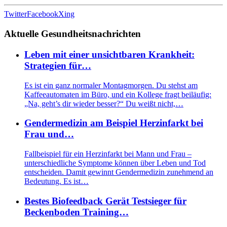
Twitter
Facebook
Xing
Aktuelle Gesundheitsnachrichten
Leben mit einer unsichtbaren Krankheit:
Strategien für…
Es ist ein ganz normaler Montagmorgen. Du stehst am
Kaffeeautomaten im Büro, und ein Kollege fragt beiläufig:
„Na, geht’s dir wieder besser?“ Du weißt nicht,…
Gendermedizin am Beispiel Herzinfarkt bei
Frau und…
Fallbeispiel für ein Herzinfarkt bei Mann und Frau –
unterschiedliche Symptome können über Leben und Tod
entscheiden. Damit gewinnt Gendermedizin zunehmend an
Bedeutung. Es ist…
Bestes Biofeedback Gerät Testsieger für
Beckenboden Training…