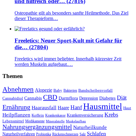
und hilfreich oder… (27816)
Osteopathie gilt als besonders sanfte Heilmethode. Das Ziel
dieser Therapieform…
Freeletics: Neuer Sport-Kult mit Gefahr für
die… (27804)
Freeletics wird immer beliebter. Innerhalb kürzester Zeit
werden Muskeln aufgebaut.…
Themen
Abnehmen
Alopezie
Baby
Bandscheibenvorfall
Bakterien
CBD
Diät
Cannabis
Darmflora
Diabetes
Depression
Cannabidiol
Hausmittel
Ernährung
Hanf
Haarausfall
Haare
Haut
Krebs
Heilpflanzen
Krankenversicherung
Koffein
Krankenkasse
Lebensmittel
Medikamente
Mineralstoffe
Muskelaufbau
Nahrungsergänzungsmittel
Naturheilkunde
Schlafen
Naturheilverfahren
Probiotika
Rückenschmerzen
Salz