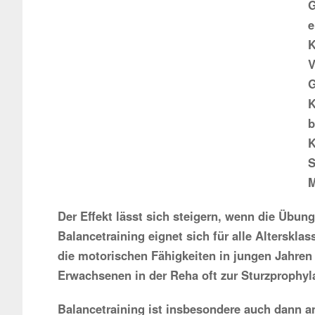
G
e
K
V
G
K
b
K
S
M
Der Effekt lässt sich steigern, wenn die Übun
Balancetraining eignet sich für alle Alterskla
die motorischen Fähigkeiten in jungen Jahren
Erwachsenen in der Reha oft zur Sturzprophyl
Balancetraining ist insbesondere auch dann a