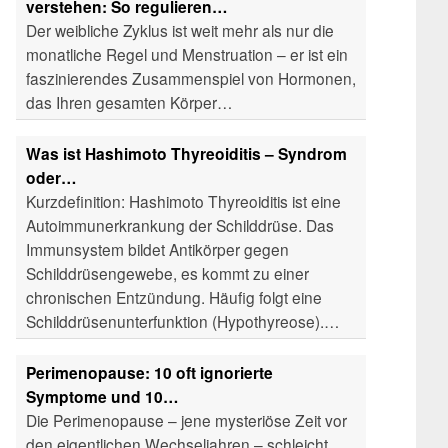
verstehen: So regulieren…
Der weibliche Zyklus ist weit mehr als nur die
monatliche Regel und Menstruation – er ist ein
faszinierendes Zusammenspiel von Hormonen,
das Ihren gesamten Körper…
Was ist Hashimoto Thyreoiditis – Syndrom
oder…
Kurzdefinition: Hashimoto Thyreoiditis ist eine
Autoimmunerkrankung der Schilddrüse. Das
Immunsystem bildet Antikörper gegen
Schilddrüsengewebe, es kommt zu einer
chronischen Entzündung. Häufig folgt eine
Schilddrüsenunterfunktion (Hypothyreose).…
Perimenopause: 10 oft ignorierte
Symptome und 10…
Die Perimenopause – jene mysteriöse Zeit vor
den eigentlichen Wechseljahren – schleicht