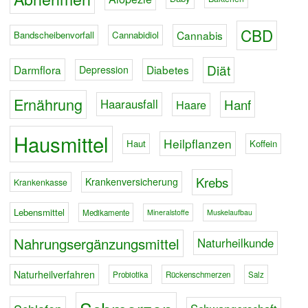
CBD
Cannabis
Bandscheibenvorfall
Cannabidiol
Diät
Darmflora
Diabetes
Depression
Ernährung
Hanf
Haarausfall
Haare
Hausmittel
Heilpflanzen
Haut
Koffein
Krebs
Krankenversicherung
Krankenkasse
Lebensmittel
Medikamente
Mineralstoffe
Muskelaufbau
Nahrungsergänzungsmittel
Naturheilkunde
Naturheilverfahren
Probiotika
Rückenschmerzen
Salz