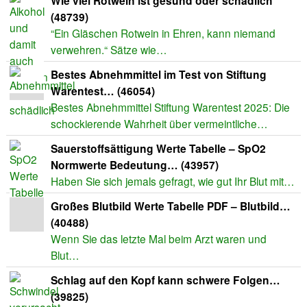
Wie viel Rotwein ist gesund oder schädlich
(48739)
“Ein Gläschen Rotwein in Ehren, kann niemand
verwehren.“ Sätze wie…
Bestes Abnehmmittel im Test von Stiftung
Warentest… (46054)
Bestes Abnehmmittel Stiftung Warentest 2025: Die
schockierende Wahrheit über vermeintliche…
Sauerstoffsättigung Werte Tabelle – SpO2
Normwerte Bedeutung… (43957)
Haben Sie sich jemals gefragt, wie gut Ihr Blut mit…
Großes Blutbild Werte Tabelle PDF – Blutbild…
(40488)
Wenn Sie das letzte Mal beim Arzt waren und
Blut…
Schlag auf den Kopf kann schwere Folgen…
(39825)