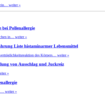
n ein…
weiter »
bei Pollenallergie
nschen in…
weiter »
hrung Liste histaminarmer Lebensmittel
nverträglichkeitsreaktion des Körpers…
weiter »
dlung von Ausschlag und Juckreiz
iter »
nallergie
on…
weiter »