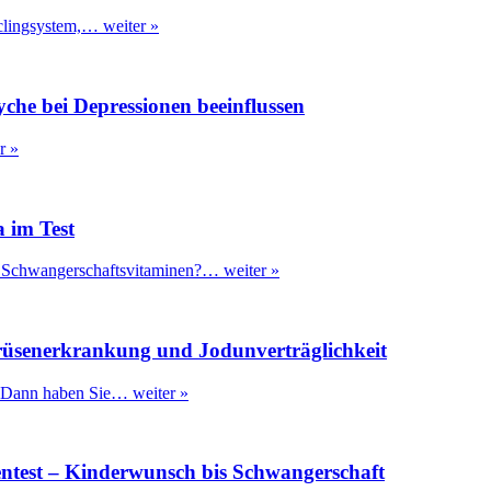
cyclingsystem,…
weiter »
che bei Depressionen beeinflussen
r »
 im Test
en Schwangerschaftsvitaminen?…
weiter »
rüsenerkrankung und Jodunverträglichkeit
? Dann haben Sie…
weiter »
rentest – Kinderwunsch bis Schwangerschaft