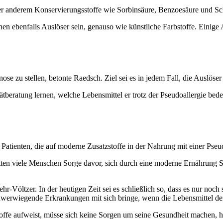
nter anderem Konservierungsstoffe wie Sorbinsäure, Benzoesäure und Sc
n ebenfalls Auslöser sein, genauso wie künstliche Farbstoffe. Einige 
se zu stellen, betonte Raedsch. Ziel sei es in jedem Fall, die Auslöse
Diätberatung lernen, welche Lebensmittel er trotz der Pseudoallergie be
Patienten, die auf moderne Zusatzstoffe in der Nahrung mit einer Pseud
tten viele Menschen Sorge davor, sich durch eine moderne Ernährung 
hr-Völtzer. In der heutigen Zeit sei es schließlich so, dass es nur noc
hwerwiegende Erkrankungen mit sich bringe, wenn die Lebensmittel d
offe aufweist, müsse sich keine Sorgen um seine Gesundheit machen, hi