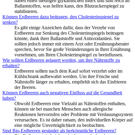
haben einen niedrigen glykämischen Index und sind reich an
Ballaststoffen, was helfen kann, den Blutzuckerspiegel zu
stabilisieren.
Können Erdbeeren dazu beitragen, den Cholesterinspiegel zu
senken?
Es gibt einige Anzeichen dafür, dass der Verzehr von
Erdbeeren zur Senkung des Cholesterinspiegels beitragen
könnte, dank ihrer Ballaststoffe und Antioxidantien. Sie
sollten jedoch immer mit einem Arzt oder Ernährungsberater
sprechen, bevor Sie große Veränderungen in Ihrer Ernährung
vornehmen, um Ihren Cholesterinspiegel zu beeinflussen.
Wie sollten Erdbeeren gelagert werden, um ihre Nährstoffe zu
erhalten?
Erdbeeren sollten nach dem Kauf sofort verzehrt oder im
Kühlschrank aufbewahrt werden. Um ihre Frische und
Nährstoffe länger zu erhalten, empfiehlt sich das Einfrieren
der Beeren.
Können Erdbeeren auch negativen Einfluss auf die Gesundheit
haben?
Obwohl Erdbeeren eine Vielzahl an Nährstoffen enthalten,
können sie bei manchen Menschen auch allergische
Reaktionen hervorrufen oder Probleme mit Verdauungssystem
verursachen. Es ist daher ratsam, den individuellen Körper auf
eine mögliche Unverträglichkeit zu beobachten.
Sind Bio-Erdbeeren gesünder als herkömmliche Erdbeeren?