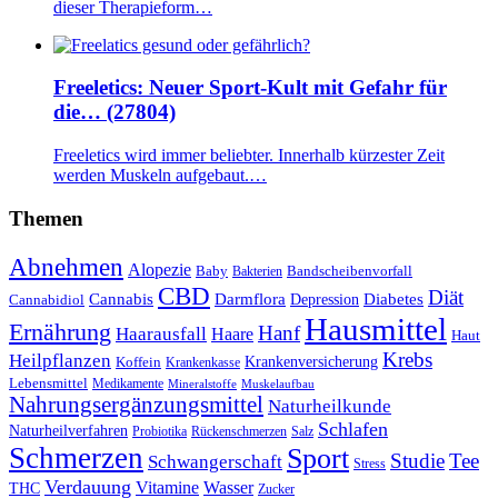
dieser Therapieform…
Freeletics: Neuer Sport-Kult mit Gefahr für
die… (27804)
Freeletics wird immer beliebter. Innerhalb kürzester Zeit
werden Muskeln aufgebaut.…
Themen
Abnehmen
Alopezie
Baby
Bandscheibenvorfall
Bakterien
CBD
Diät
Cannabis
Darmflora
Diabetes
Depression
Cannabidiol
Hausmittel
Ernährung
Hanf
Haarausfall
Haare
Haut
Krebs
Heilpflanzen
Krankenversicherung
Koffein
Krankenkasse
Lebensmittel
Medikamente
Mineralstoffe
Muskelaufbau
Nahrungsergänzungsmittel
Naturheilkunde
Schlafen
Naturheilverfahren
Probiotika
Rückenschmerzen
Salz
Schmerzen
Sport
Studie
Tee
Schwangerschaft
Stress
Verdauung
Vitamine
Wasser
THC
Zucker