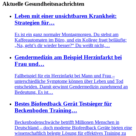
Aktuelle Gesundheitsnachrichten
Leben mit einer unsichtbaren Krankheit:
Strategien für…
Es ist ein ganz normaler Montagmorgen. Du stehst am
Kaffeeautomaten im Büro, und ein Kollege fragt beiläufig:
„Na, geht’s dir wieder besser?“ Du weißt nicht,…
Gendermedizin am Beispiel Herzinfarkt bei
Frau und…
Fallbeispiel für ein Herzinfarkt bei Mann und Frau –
unterschiedliche Symptome können über Leben und Tod
entscheiden. Damit gewinnt Gendermedizin zunehmend an
Bedeutung. Es ist…
Bestes Biofeedback Gerät Testsieger für
Beckenboden Training…
Beckenbodenschwäche betrifft Millionen Menschen in
Deutschland – doch moderne Biofeedback Geräte bieten eine
wissenschaftlich belegte Lösung für effektives Training zu