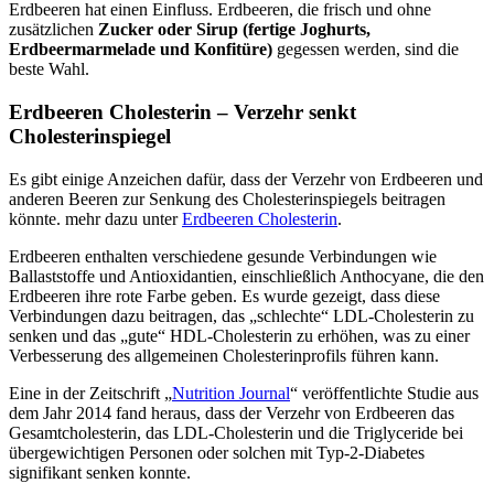
Erdbeeren hat einen Einfluss. Erdbeeren, die frisch und ohne
zusätzlichen
Zucker oder Sirup (fertige Joghurts,
Erdbeermarmelade und Konfitüre)
gegessen werden, sind die
beste Wahl.
Erdbeeren Cholesterin – Verzehr senkt
Cholesterinspiegel
Es gibt einige Anzeichen dafür, dass der Verzehr von Erdbeeren und
anderen Beeren zur Senkung des Cholesterinspiegels beitragen
könnte. mehr dazu unter
Erdbeeren Cholesterin
.
Erdbeeren enthalten verschiedene gesunde Verbindungen wie
Ballaststoffe und Antioxidantien, einschließlich Anthocyane, die den
Erdbeeren ihre rote Farbe geben. Es wurde gezeigt, dass diese
Verbindungen dazu beitragen, das „schlechte“ LDL-Cholesterin zu
senken und das „gute“ HDL-Cholesterin zu erhöhen, was zu einer
Verbesserung des allgemeinen Cholesterinprofils führen kann.
Eine in der Zeitschrift „
Nutrition Journal
“ veröffentlichte Studie aus
dem Jahr 2014 fand heraus, dass der Verzehr von Erdbeeren das
Gesamtcholesterin, das LDL-Cholesterin und die Triglyceride bei
übergewichtigen Personen oder solchen mit Typ-2-Diabetes
signifikant senken konnte.