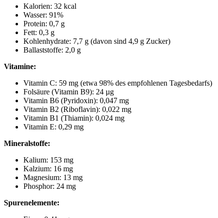
Kalorien: 32 kcal
Wasser: 91%
Protein: 0,7 g
Fett: 0,3 g
Kohlenhydrate: 7,7 g (davon sind 4,9 g Zucker)
Ballaststoffe: 2,0 g
Vitamine:
Vitamin C: 59 mg (etwa 98% des empfohlenen Tagesbedarfs)
Folsäure (Vitamin B9): 24 µg
Vitamin B6 (Pyridoxin): 0,047 mg
Vitamin B2 (Riboflavin): 0,022 mg
Vitamin B1 (Thiamin): 0,024 mg
Vitamin E: 0,29 mg
Mineralstoffe:
Kalium: 153 mg
Kalzium: 16 mg
Magnesium: 13 mg
Phosphor: 24 mg
Spurenelemente: