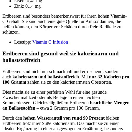
Eisen: 0,41 mg
Zink: 0,14 mg
Erdbeeren sind besonders bemerkenswert für ihren hohen Vitamin-
C-Gehalt. Sie sind auch eine gute Quelle für Antioxidantien, die
helfen können, den Körper vor Schäden durch freie Radikale zu
schützen.
Lesetipp:
Vitamin C Infusion
Erdbeeren sind gesund weil sie kalorienarm und
ballaststoffreich
Erdbeeren sind nicht nur schmackhaft und erfrischend, sondern
auch
kalorienarm und ballaststoffreich
. Mit
nur 32 Kalorien pro
100 Gramm
zählen sie zu den kalorienärmsten Obstsorten.
Dies macht sie zu einer perfekten Wahl für eine gesunde
Zwischenmahlzeit oder als Beilage in einem leichten
Sommerdessert. Gleichzeitig liefern Erdbeeren
beachtliche Mengen
an Ballaststoffen
– etwa 2 Gramm pro 100 Gramm.
Durch den
hohen Wasseranteil von rund 90 Prozent
bleiben
Erdbeeren trotz ihrer Süße kalorienarm. Das macht sie zu einer
idealen Ergänzung in einer ausgewogenen Ernährung, besonders