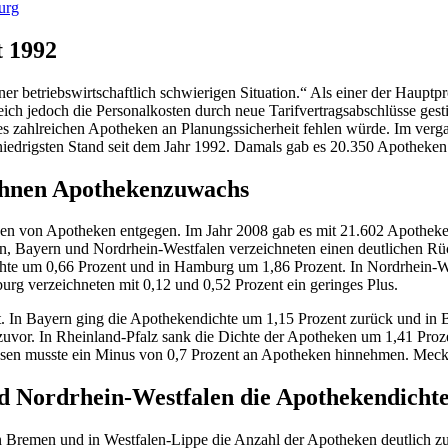
urg
t 1992
er betriebswirtschaftlich schwierigen Situation.“ Als einer der Haupt
h jedoch die Personalkosten durch neue Tarifvertragsabschlüsse gestie
es zahlreichen Apotheken an Planungssicherheit fehlen würde. Im ver
iedrigsten Stand seit dem Jahr 1992. Damals gab es 20.350 Apotheken
ichnen Apothekenzuwachs
gen von Apotheken entgegen. Im Jahr 2008 gab es mit 21.602 Apotheken
en, Bayern und Nordrhein-Westfalen verzeichneten einen deutlichen Rü
te um 0,66 Prozent und in Hamburg um 1,86 Prozent. In Nordrhein-We
rg verzeichneten mit 0,12 und 0,52 Prozent ein geringes Plus.
t. In Bayern ging die Apothekendichte um 1,15 Prozent zurück und in
zuvor. In Rheinland-Pfalz sank die Dichte der Apotheken um 1,41 Proz
hsen musste ein Minus von 0,7 Prozent an Apotheken hinnehmen. Mec
d Nordrhein-Westfalen die Apothekendichte
n Bremen und in Westfalen-Lippe die Anzahl der Apotheken deutlich zu