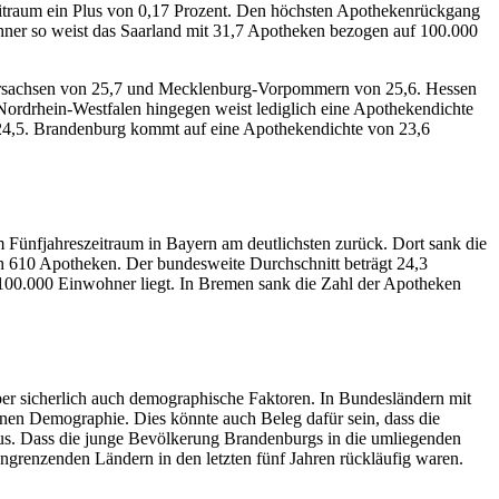
zeitraum ein Plus von 0,17 Prozent. Den höchsten Apothekenrückgang
ner so weist das Saarland mit 31,7 Apotheken bezogen auf 100.000
dersachsen von 25,7 und Mecklenburg-Vorpommern von 25,6. Hessen
Nordrhein-Westfalen hingegen weist lediglich eine Apothekendichte
 24,5. Brandenburg kommt auf eine Apothekendichte von 23,6
m Fünfjahreszeitraum in Bayern am deutlichsten zurück. Dort sank die
h 610 Apotheken. Der bundesweite Durchschnitt beträgt 24,3
100.000 Einwohner liegt. In Bremen sank die Zahl der Apotheken
 aber sicherlich auch demographische Faktoren. In Bundesländern mit
enen Demographie. Dies könnte auch Beleg dafür sein, dass die
us. Dass die junge Bevölkerung Brandenburgs in die umliegenden
grenzenden Ländern in den letzten fünf Jahren rückläufig waren.