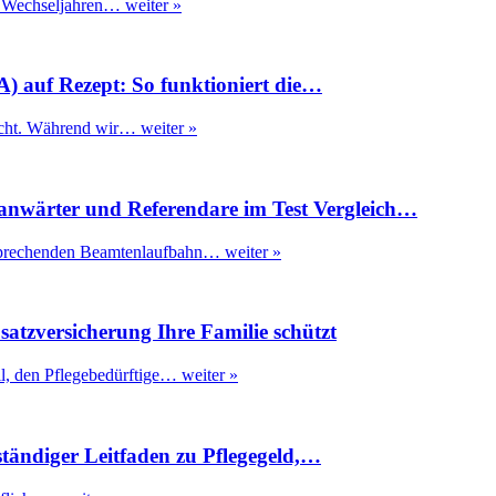
en Wechseljahren…
weiter »
) auf Rezept: So funktioniert die…
reicht. Während wir…
weiter »
anwärter und Referendare im Test Vergleich…
ersprechenden Beamtenlaufbahn…
weiter »
usatzversicherung Ihre Familie schützt
eil, den Pflegebedürftige…
weiter »
ständiger Leitfaden zu Pflegegeld,…