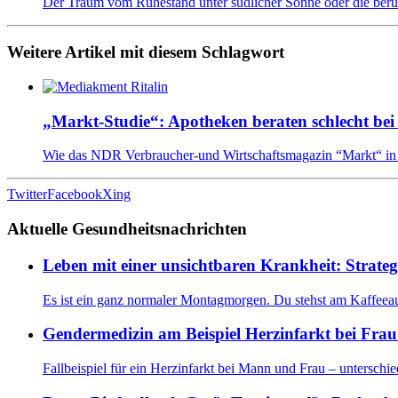
Der Traum vom Ruhestand unter südlicher Sonne oder die ber
Weitere Artikel mit diesem Schlagwort
„Markt-Studie“: Apotheken beraten schlecht be
Wie das NDR Verbraucher-und Wirtschaftsmagazin “Markt“ in
Twitter
Facebook
Xing
Aktuelle Gesundheitsnachrichten
Leben mit einer unsichtbaren Krankheit: Strate
Es ist ein ganz normaler Montagmorgen. Du stehst am Kaffeeaut
Gendermedizin am Beispiel Herzinfarkt bei Fr
Fallbeispiel für ein Herzinfarkt bei Mann und Frau – unters