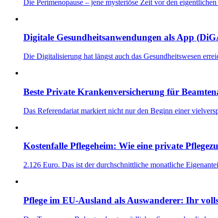
Die Perimenopause – jene mysteriöse Zeit vor den eigentlich
Digitale Gesundheitsanwendungen als App (DiGA
Die Digitalisierung hat längst auch das Gesundheitswesen er
Beste Private Krankenversicherung für Beamten
Das Referendariat markiert nicht nur den Beginn einer vielv
Kostenfalle Pflegeheim: Wie eine private Pflegez
2.126 Euro. Das ist der durchschnittliche monatliche Eigenant
Pflege im EU-Ausland als Auswanderer: Ihr voll