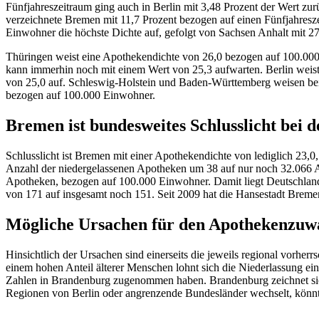
Fünfjahreszeitraum ging auch in Berlin mit 3,48 Prozent der Wert z
verzeichnete Bremen mit 11,7 Prozent bezogen auf einen Fünfjahres
Einwohner die höchste Dichte auf, gefolgt von Sachsen Anhalt mit 27
Thüringen weist eine Apothekendichte von 26,0 bezogen auf 100.00
kann immerhin noch mit einem Wert von 25,3 aufwarten. Berlin weist
von 25,0 auf. Schleswig-Holstein und Baden-Württemberg weisen bei
bezogen auf 100.000 Einwohner.
Bremen ist bundesweites Schlusslicht bei 
Schlusslicht ist Bremen mit einer Apothekendichte von lediglich 23,
Anzahl der niedergelassenen Apotheken um 38 auf nur noch 32.066 A
Apotheken, bezogen auf 100.000 Einwohner. Damit liegt Deutschland
von 171 auf insgesamt noch 151. Seit 2009 hat die Hansestadt Breme
Mögliche Ursachen für den Apothekenzuw
Hinsichtlich der Ursachen sind einerseits die jeweils regional vorher
einem hohen Anteil älterer Menschen lohnt sich die Niederlassung ei
Zahlen in Brandenburg zugenommen haben. Brandenburg zeichnet sich
Regionen von Berlin oder angrenzende Bundesländer wechselt, könnte