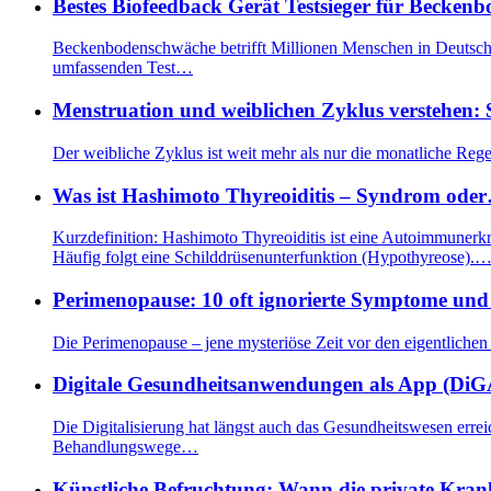
Bestes Biofeedback Gerät Testsieger für Becke
Beckenbodenschwäche betrifft Millionen Menschen in Deutschla
umfassenden Test…
Menstruation und weiblichen Zyklus verstehen:
Der weibliche Zyklus ist weit mehr als nur die monatliche Re
Was ist Hashimoto Thyreoiditis – Syndrom ode
Kurzdefinition: Hashimoto Thyreoiditis ist eine Autoimmuner
Häufig folgt eine Schilddrüsenunterfunktion (Hypothyreose).
Perimenopause: 10 oft ignorierte Symptome un
Die Perimenopause – jene mysteriöse Zeit vor den eigentlichen
Digitale Gesundheitsanwendungen als App (DiG
Die Digitalisierung hat längst auch das Gesundheitswesen erre
Behandlungswege…
Künstliche Befruchtung: Wann die private Kra