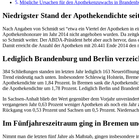
Mögliche Ursachen für den Apothekenzuwachs in Brandenb
Niedrigster Stand der Apothekendichte sei
Nach Angaben von Schmidt sei “etwa ein Viertel der Apotheken in ein
Apothekenhonorare im Jahr 2014 nicht angehoben wurden. Da zeitgleic
so Schmidt weiter. Der ABDA-Präsident hebt aber auch hervor, dass 
Damit erreicht die Anzahl der Apotheken mit 20.441 Ende 2014 den n
Lediglich Brandenburg und Berlin verze
384 Schließungen standen im letzten Jahr lediglich 163 Neueröffnun
Trend eindeutig nach unten. Insbesondere Schleswig Holstein, Brem
Apothekendichte um 1,84 Prozent. In Bremen sank die Apothekendich
die Apothekendichte um 1,78 Prozent. Lediglich Berlin und Brandenbu
In Sachsen-Anhalt blieb der Wert gegenüber dem Vorjahr unveränder
vergangenen Jahr 0,63 Prozent weniger Apotheken als noch ein Jahr 
Rückgang von 0,53 Prozent und Sachsen um 0,5 Prozent. Niedersac
Im Fünfjahreszeitraum ging in Bremen un
Nimmt man die letzten fünf Jahre als Maßstab, gingen insbesondere i