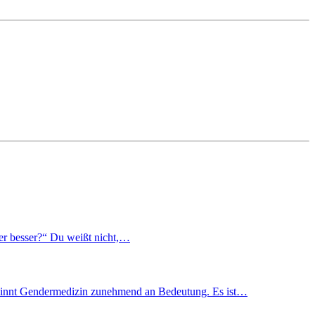
der besser?“ Du weißt nicht,…
ewinnt Gendermedizin zunehmend an Bedeutung. Es ist…