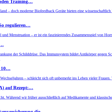
nboden Training…
nd – doch moderne Biofeedback Geräte bieten eine wissenschaftlich b
 So regulieren…
gel und Menstruation – er ist ein faszinierendes Zusammenspiel von H
r…
krankung der Schilddrüse. Das Immunsystem bildet Antikörper gegen S
…
d 10…
 Wechseljahren – schleicht sich oft unbemerkt ins Leben vieler Fraue
A) auf Rezept:…
icht. Während wir früher ausschließlich auf Medikamente und klassisch
nkenversicherung die…