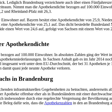
urück. Lediglich Brandenburg verzeichnete auch über einen Fünfjahres
zeitraum. Nimmt man die Apothekendichte bezogen auf 100.000 Einwoh
,2 und Rheinland-Pfalz mit 26,3.
0 Einwohner auf. Bayern besitzt eine Apothekendichte von 25,9, Nie
 eine Apothekendichte von 25,1 auf. Das dicht besiedelte Bundesland 
de einen Wert von 24,6 auf, gefolgt von Sachsen mit einem Wert von
der Apothekendichte
0, bezogen auf 100.000 Einwohner. In absoluten Zahlen ging der Wert i
pothekenniederlassungen. In Sachsen Anhalt gab es im Jahr 2014 noc
 insgesamt weit unter dem EU-Durchschnitt, der bei 31 Apotheken je 
n damit quasi jede neunte Apotheke verloren.
achs in Brandenburg
rschenden infrastrukturellen Gegebenheiten zu betrachten, andererseits
ner Apotheke offenbar eher als in Bundesländern mit einer durchwachs
 insbesondere durch eine regelrechte Vergreisung der Bevölkerung a
 Beleg dafür sein, dass die
Apothekenzahlen
in den an Brandenburg an