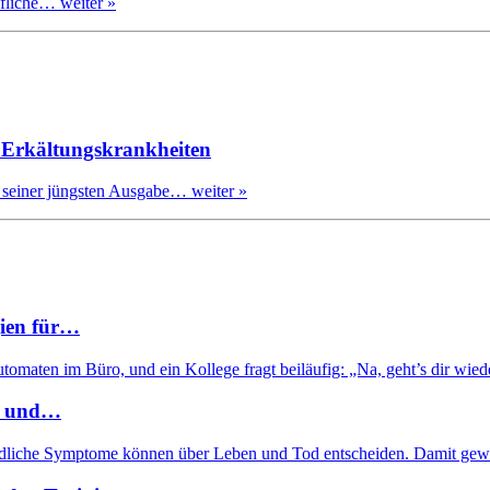
ufliche…
weiter »
i Erkältungskrankheiten
 seiner jüngsten Ausgabe…
weiter »
gien für…
omaten im Büro, und ein Kollege fragt beiläufig: „Na, geht’s dir wie
au und…
chiedliche Symptome können über Leben und Tod entscheiden. Damit g