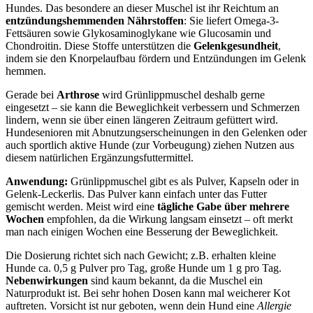
Hundes. Das besondere an dieser Muschel ist ihr Reichtum an
entzündungshemmenden Nährstoffen
: Sie liefert Omega-3-
Fettsäuren sowie Glykosaminoglykane wie Glucosamin und
Chondroitin. Diese Stoffe unterstützen die
Gelenkgesundheit
,
indem sie den Knorpelaufbau fördern und Entzündungen im Gelenk
hemmen.
Gerade bei
Arthrose
wird Grünlippmuschel deshalb gerne
eingesetzt – sie kann die Beweglichkeit verbessern und Schmerzen
lindern, wenn sie über einen längeren Zeitraum gefüttert wird.
Hundesenioren mit Abnutzungserscheinungen in den Gelenken oder
auch sportlich aktive Hunde (zur Vorbeugung) ziehen Nutzen aus
diesem natürlichen Ergänzungsfuttermittel.
Anwendung:
Grünlippmuschel gibt es als Pulver, Kapseln oder in
Gelenk-Leckerlis. Das Pulver kann einfach unter das Futter
gemischt werden. Meist wird eine
tägliche Gabe über mehrere
Wochen
empfohlen, da die Wirkung langsam einsetzt – oft merkt
man nach einigen Wochen eine Besserung der Beweglichkeit.
Die Dosierung richtet sich nach Gewicht; z.B. erhalten kleine
Hunde ca. 0,5 g Pulver pro Tag, große Hunde um 1 g pro Tag.
Nebenwirkungen
sind kaum bekannt, da die Muschel ein
Naturprodukt ist. Bei sehr hohen Dosen kann mal weicherer Kot
auftreten. Vorsicht ist nur geboten, wenn dein Hund eine
Allergie