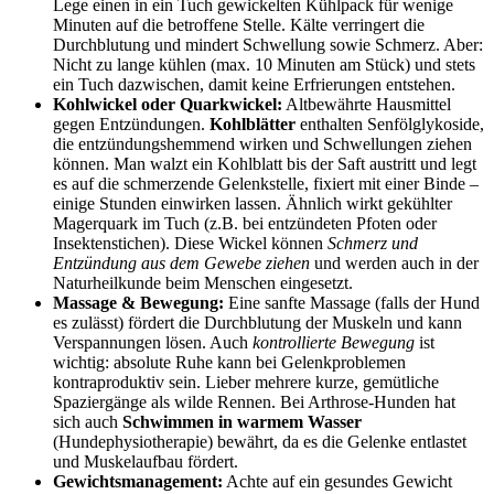
Lege einen in ein Tuch gewickelten Kühlpack für wenige
Minuten auf die betroffene Stelle. Kälte verringert die
Durchblutung und mindert Schwellung sowie Schmerz. Aber:
Nicht zu lange kühlen (max. 10 Minuten am Stück) und stets
ein Tuch dazwischen, damit keine Erfrierungen entstehen.
Kohlwickel oder Quarkwickel:
Altbewährte Hausmittel
gegen Entzündungen.
Kohlblätter
enthalten Senfölglykoside,
die entzündungshemmend wirken und Schwellungen ziehen
können. Man walzt ein Kohlblatt bis der Saft austritt und legt
es auf die schmerzende Gelenkstelle, fixiert mit einer Binde –
einige Stunden einwirken lassen. Ähnlich wirkt gekühlter
Magerquark im Tuch (z.B. bei entzündeten Pfoten oder
Insektenstichen). Diese Wickel können
Schmerz und
Entzündung aus dem Gewebe ziehen
und werden auch in der
Naturheilkunde beim Menschen eingesetzt.
Massage & Bewegung:
Eine sanfte Massage (falls der Hund
es zulässt) fördert die Durchblutung der Muskeln und kann
Verspannungen lösen. Auch
kontrollierte Bewegung
ist
wichtig: absolute Ruhe kann bei Gelenkproblemen
kontraproduktiv sein. Lieber mehrere kurze, gemütliche
Spaziergänge als wilde Rennen. Bei Arthrose-Hunden hat
sich auch
Schwimmen in warmem Wasser
(Hundephysiotherapie) bewährt, da es die Gelenke entlastet
und Muskelaufbau fördert.
Gewichtsmanagement:
Achte auf ein gesundes Gewicht