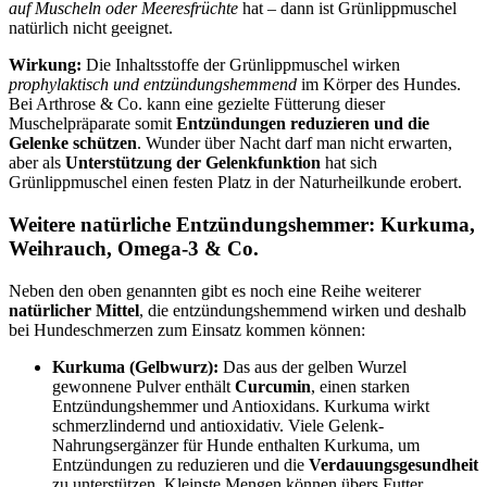
auf Muscheln oder Meeresfrüchte
hat – dann ist Grünlippmuschel
natürlich nicht geeignet.
Wirkung:
Die Inhaltsstoffe der Grünlippmuschel wirken
prophylaktisch und entzündungshemmend
im Körper des Hundes.
Bei Arthrose & Co. kann eine gezielte Fütterung dieser
Muschelpräparate somit
Entzündungen reduzieren und die
Gelenke schützen
. Wunder über Nacht darf man nicht erwarten,
aber als
Unterstützung der Gelenkfunktion
hat sich
Grünlippmuschel einen festen Platz in der Naturheilkunde erobert.
Weitere natürliche Entzündungshemmer: Kurkuma,
Weihrauch, Omega-3 & Co.
Neben den oben genannten gibt es noch eine Reihe weiterer
natürlicher Mittel
, die entzündungshemmend wirken und deshalb
bei Hundeschmerzen zum Einsatz kommen können:
Kurkuma (Gelbwurz):
Das aus der gelben Wurzel
gewonnene Pulver enthält
Curcumin
, einen starken
Entzündungshemmer und Antioxidans. Kurkuma wirkt
schmerzlindernd und antioxidativ. Viele Gelenk-
Nahrungsergänzer für Hunde enthalten Kurkuma, um
Entzündungen zu reduzieren und die
Verdauungsgesundheit
zu unterstützen. Kleinste Mengen können übers Futter