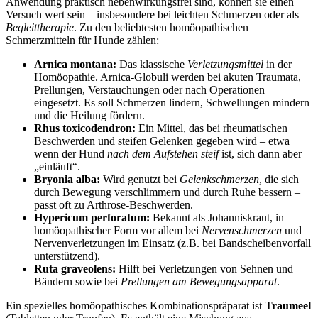
Anwendung praktisch nebenwirkungsfrei sind, können sie einen
Versuch wert sein – insbesondere bei leichten Schmerzen oder als
Begleittherapie
. Zu den beliebtesten homöopathischen
Schmerzmitteln für Hunde zählen:
Arnica montana:
Das klassische
Verletzungsmittel
in der
Homöopathie. Arnica-Globuli werden bei akuten Traumata,
Prellungen, Verstauchungen oder nach Operationen
eingesetzt. Es soll Schmerzen lindern, Schwellungen mindern
und die Heilung fördern.
Rhus toxicodendron:
Ein Mittel, das bei rheumatischen
Beschwerden und steifen Gelenken gegeben wird – etwa
wenn der Hund
nach dem Aufstehen steif
ist, sich dann aber
„einläuft“.
Bryonia alba:
Wird genutzt bei
Gelenkschmerzen
, die sich
durch Bewegung verschlimmern und durch Ruhe bessern –
passt oft zu Arthrose-Beschwerden.
Hypericum perforatum:
Bekannt als Johanniskraut, in
homöopathischer Form vor allem bei
Nervenschmerzen
und
Nervenverletzungen im Einsatz (z.B. bei Bandscheibenvorfall
unterstützend).
Ruta graveolens:
Hilft bei Verletzungen von Sehnen und
Bändern sowie bei
Prellungen am Bewegungsapparat
.
Ein spezielles homöopathisches Kombinationspräparat ist
Traumeel