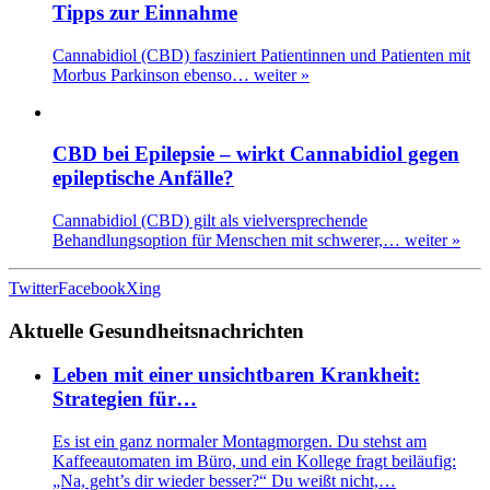
Tipps zur Einnahme
Cannabidiol (CBD) fasziniert Patientinnen und Patienten mit
Morbus Parkinson ebenso…
weiter »
CBD bei Epilepsie – wirkt Cannabidiol gegen
epileptische Anfälle?
Cannabidiol (CBD) gilt als vielversprechende
Behandlungsoption für Menschen mit schwerer,…
weiter »
Twitter
Facebook
Xing
Aktuelle Gesundheitsnachrichten
Leben mit einer unsichtbaren Krankheit:
Strategien für…
Es ist ein ganz normaler Montagmorgen. Du stehst am
Kaffeeautomaten im Büro, und ein Kollege fragt beiläufig:
„Na, geht’s dir wieder besser?“ Du weißt nicht,…