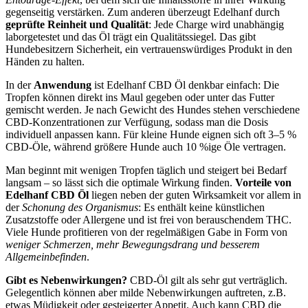
gegenseitig verstärken. Zum anderen überzeugt Edelhanf durch
geprüfte Reinheit und Qualität
: Jede Charge wird unabhängig
laborgetestet und das Öl trägt ein Qualitätssiegel. Das gibt
Hundebesitzern Sicherheit, ein vertrauenswürdiges Produkt in den
Händen zu halten.
In der
Anwendung
ist Edelhanf CBD Öl denkbar einfach: Die
Tropfen können direkt ins Maul gegeben oder unter das Futter
gemischt werden. Je nach Gewicht des Hundes stehen verschiedene
CBD-Konzentrationen zur Verfügung, sodass man die Dosis
individuell anpassen kann. Für kleine Hunde eignen sich oft 3–5 %
CBD-Öle, während größere Hunde auch 10 %ige Öle vertragen.
Man beginnt mit wenigen Tropfen täglich und steigert bei Bedarf
langsam – so lässt sich die optimale Wirkung finden.
Vorteile von
Edelhanf CBD Öl
liegen neben der guten Wirksamkeit vor allem in
der
Schonung des Organismus
: Es enthält keine künstlichen
Zusatzstoffe oder Allergene und ist frei von berauschendem THC.
Viele Hunde profitieren von der regelmäßigen Gabe in Form von
weniger Schmerzen, mehr Bewegungsdrang und besserem
Allgemeinbefinden
.
Gibt es Nebenwirkungen?
CBD-Öl gilt als sehr gut verträglich.
Gelegentlich können aber milde Nebenwirkungen auftreten, z.B.
etwas Müdigkeit oder gesteigerter Appetit. Auch kann CBD die