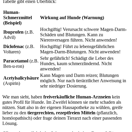
Tabelle gibt einen Überblick:
Human-
Schmerzmittel
Wirkung auf Hunde (Warnung)
(Beispiel)
Hochgiftig! Verursacht schwere Magen-Darm-
Ibuprofen
(z.B.
Schäden und Blutungen. Kann zu
Advil)
Nierenversagen führen. Nicht anwenden!
Diclofenac
(z.B.
Hochgiftig! Führt zu lebensgefährlichen
Voltaren)
Magen-Darm-Blutungen. Nicht anwenden!
Sehr gefährlich! Schädigt die Leber des
Paracetamol
(z.B.
Hundes, kaum schmerzlindernd. Nicht
Ben-u-ron)
anwenden!
Kann Magen und Darm reizen; Blutungen
Acetylsalicylsäure
möglich. Nur nach tierärztlicher Anweisung in
(Aspirin)
sehr niedriger Dosierung.
Wie man sieht, haben
freiverkäufliche Human-Arzneien
kein
gutes Profil für Hunde. Im Zweifel können sie mehr schaden als
nützen. Statt also in der eigenen Hausapotheke zu wühlen, greife
lieber zu den
tiergerechten, rezeptfreien Mitteln
(pflanzlich,
homöopathisch) oder frage deinen Tierarzt nach einer passenden
Lösung.