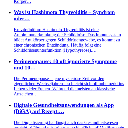
Körper…
Was ist Hashimoto Thyreoiditis – Syndrom
oder…
Kurzdefinition: Hashimoto Thyreoiditis ist eine
Autoimmunerkrankung der Schilddrüse. Das Immunsystem
bildet Antikörper gegen Schilddrüsengewebe, es kommt zu
einer chronischen Entzündung. Häufig folgt eine
Schilddrüsenunterfunktion (Hypothyreose).…
Perimenopause: 10 oft ignorierte Symptome
und 10…
Die Perimenopause – jene mysteriöse Zeit vor den
eigentlichen Wechseljahren – schleicht sich oft unbemerkt ins
Leben vieler Frauen. Während die meisten an klassische
Anzeichen…
Digitale Gesundheitsanwendungen als App
(DiGA) auf Rezept:…
Die Digitalisierung hat längst auch das Gesundheitswesen
erreicht. Während wir früher ausschließlich auf Medikamente