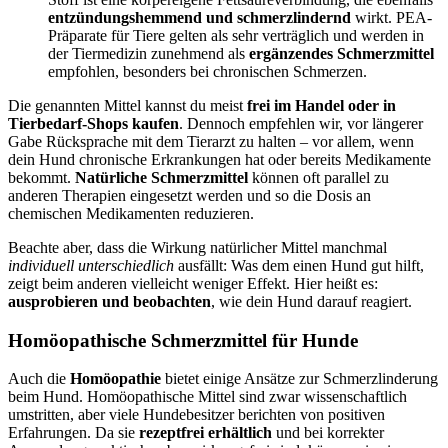
entzündungshemmend und schmerzlindernd
wirkt. PEA-
Präparate für Tiere gelten als sehr verträglich und werden in
der Tiermedizin zunehmend als
ergänzendes Schmerzmittel
empfohlen, besonders bei chronischen Schmerzen.
Die genannten Mittel kannst du meist
frei im Handel oder in
Tierbedarf-Shops kaufen
. Dennoch empfehlen wir, vor längerer
Gabe Rücksprache mit dem Tierarzt zu halten – vor allem, wenn
dein Hund chronische Erkrankungen hat oder bereits Medikamente
bekommt.
Natürliche Schmerzmittel
können oft parallel zu
anderen Therapien eingesetzt werden und so die Dosis an
chemischen Medikamenten reduzieren.
Beachte aber, dass die Wirkung natürlicher Mittel manchmal
individuell unterschiedlich
ausfällt: Was dem einen Hund gut hilft,
zeigt beim anderen vielleicht weniger Effekt. Hier heißt es:
ausprobieren und beobachten
, wie dein Hund darauf reagiert.
Homöopathische Schmerzmittel für Hunde
Auch die
Homöopathie
bietet einige Ansätze zur Schmerzlinderung
beim Hund. Homöopathische Mittel sind zwar wissenschaftlich
umstritten, aber viele Hundebesitzer berichten von positiven
Erfahrungen. Da sie
rezeptfrei erhältlich
und bei korrekter