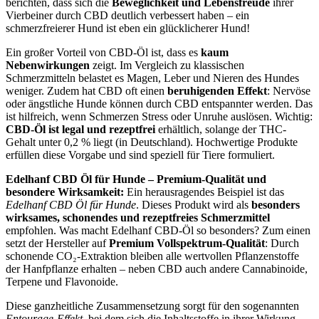
berichten, dass sich die
Beweglichkeit und Lebensfreude
ihrer
Vierbeiner durch CBD deutlich verbessert haben – ein
schmerzfreierer Hund ist eben ein glücklicherer Hund!
Ein großer Vorteil von CBD-Öl ist, dass es
kaum
Nebenwirkungen
zeigt. Im Vergleich zu klassischen
Schmerzmitteln belastet es Magen, Leber und Nieren des Hundes
weniger. Zudem hat CBD oft einen
beruhigenden Effekt
: Nervöse
oder ängstliche Hunde können durch CBD entspannter werden. Das
ist hilfreich, wenn Schmerzen Stress oder Unruhe auslösen. Wichtig:
CBD-Öl ist legal und rezeptfrei
erhältlich, solange der THC-
Gehalt unter 0,2 % liegt (in Deutschland). Hochwertige Produkte
erfüllen diese Vorgabe und sind speziell für Tiere formuliert.
Edelhanf CBD Öl für Hunde – Premium-Qualität und
besondere Wirksamkeit:
Ein herausragendes Beispiel ist das
Edelhanf CBD Öl für Hunde
. Dieses Produkt wird als
besonders
wirksames, schonendes und rezeptfreies Schmerzmittel
empfohlen. Was macht Edelhanf CBD-Öl so besonders? Zum einen
setzt der Hersteller auf
Premium Vollspektrum-Qualität
: Durch
schonende CO₂-Extraktion bleiben alle wertvollen Pflanzenstoffe
der Hanfpflanze erhalten – neben CBD auch andere Cannabinoide,
Terpene und Flavonoide.
Diese ganzheitliche Zusammensetzung sorgt für den sogenannten
Entourage-Effekt
, bei dem sich die Inhaltsstoffe in ihrer Wirkung