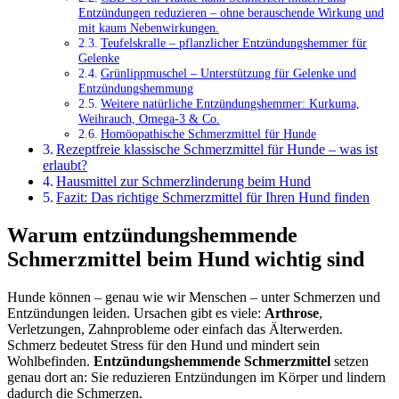
Entzündungen reduzieren – ohne berauschende Wirkung und
mit kaum Nebenwirkungen.
Teufelskralle – pflanzlicher Entzündungshemmer für
Gelenke
Grünlippmuschel – Unterstützung für Gelenke und
Entzündungshemmung
Weitere natürliche Entzündungshemmer: Kurkuma,
Weihrauch, Omega-3 & Co.
Homöopathische Schmerzmittel für Hunde
Rezeptfreie klassische Schmerzmittel für Hunde – was ist
erlaubt?
Hausmittel zur Schmerzlinderung beim Hund
Fazit: Das richtige Schmerzmittel für Ihren Hund finden
Warum entzündungshemmende
Schmerzmittel beim Hund wichtig sind
Hunde können – genau wie wir Menschen – unter Schmerzen und
Entzündungen leiden. Ursachen gibt es viele:
Arthrose
,
Verletzungen, Zahnprobleme oder einfach das Älterwerden.
Schmerz bedeutet Stress für den Hund und mindert sein
Wohlbefinden.
Entzündungshemmende Schmerzmittel
setzen
genau dort an: Sie reduzieren Entzündungen im Körper und lindern
dadurch die Schmerzen.