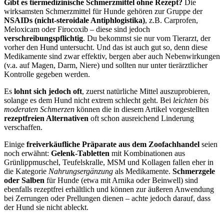
Gibt es tiermedizinische Schmerzmittel ohne Rezept?
Die
wirksamsten Schmerzmittel für Hunde gehören zur Gruppe der
NSAIDs (nicht-steroidale Antiphlogistika)
, z.B. Carprofen,
Meloxicam oder Firocoxib – diese sind jedoch
verschreibungspflichtig
. Du bekommst sie nur vom Tierarzt, der
vorher den Hund untersucht. Und das ist auch gut so, denn diese
Medikamente sind zwar effektiv, bergen aber auch Nebenwirkungen
(v.a. auf Magen, Darm, Niere) und sollten nur unter tierärztlicher
Kontrolle gegeben werden.
Es
lohnt sich jedoch oft
, zuerst natürliche Mittel auszuprobieren,
solange es dem Hund nicht extrem schlecht geht. Bei
leichten bis
moderaten Schmerzen
können die in diesem Artikel vorgestellten
rezeptfreien Alternativen
oft schon ausreichend Linderung
verschaffen.
Einige
freiverkäufliche Präparate aus dem Zoofachhandel
seien
noch erwähnt:
Gelenk-Tabletten
mit Kombinationen aus
Grünlippmuschel, Teufelskralle, MSM und Kollagen fallen eher in
die Kategorie
Nahrungsergänzung
als Medikamente.
Schmerzgele
oder Salben
für Hunde (etwa mit Arnika oder Beinwell) sind
ebenfalls rezeptfrei erhältlich und können zur äußeren Anwendung
bei Zerrungen oder Prellungen dienen – achte jedoch darauf, dass
der Hund sie nicht ableckt.