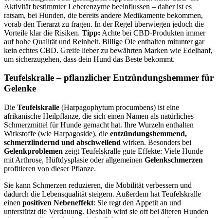
Aktivität bestimmter Leberenzyme beeinflussen – daher ist es
ratsam, bei Hunden, die bereits andere Medikamente bekommen,
vorab den Tierarzt zu fragen. In der Regel überwiegen jedoch die
Vorteile klar die Risiken.
Tipp:
Achte bei CBD-Produkten immer
auf hohe Qualität und Reinheit. Billige Öle enthalten mitunter gar
kein echtes CBD. Greife lieber zu bewährten Marken wie Edelhanf,
um sicherzugehen, dass dein Hund das Beste bekommt.
Teufelskralle – pflanzlicher Entzündungshemmer für
Gelenke
Die
Teufelskralle
(Harpagophytum procumbens) ist eine
afrikanische Heilpflanze, die sich einen Namen als natürliches
Schmerzmittel für Hunde gemacht hat. Ihre Wurzeln enthalten
Wirkstoffe (wie Harpagoside), die
entzündungshemmend,
schmerzlindernd und abschwellend
wirken. Besonders bei
Gelenkproblemen
zeigt Teufelskralle gute Effekte: Viele Hunde
mit Arthrose, Hüftdysplasie oder allgemeinen
Gelenkschmerzen
profitieren von dieser Pflanze.
Sie kann Schmerzen reduzieren, die Mobilität verbessern und
dadurch die Lebensqualität steigern. Außerdem hat Teufelskralle
einen
positiven Nebeneffekt
: Sie regt den Appetit an und
unterstützt die Verdauung. Deshalb wird sie oft bei älteren Hunden