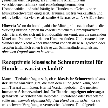
(Tabletten oder Tropfen). Es enthält eine Mischung aus
verschiedenen schmerz- und entzündungshemmenden
Homöopathika und wird häufig bei Hunden mit Gelenk- oder
Muskelbeschwerden eingesetzt. Traumeel ist
frei verkäuflich
und
relativ beliebt, da viele es als
sanfte Alternative
zu NSAIDs sehen.
Hinweis:
Wenn du homöopathische Mittel probierst, beobachte die
Wirkung kritisch. Sprich im Zweifel mit einem Tierheilpraktiker
oder Tierarzt, der sich mit Homöopathie auskennt, um die passenden
Mittel und Potenzen für deinen Hund zu finden. Und erwarte keine
Wunder über Nacht – aber manchmal können diese Kügelchen oder
Tropfen tatsächlich einen Beitrag zur Schmerzlinderung leisten,
ohne den Organismus zu belasten
.
Rezeptfreie klassische Schmerzmittel für
Hunde – was ist erlaubt?
Manche Tierhalter fragen sich, ob es
klassische Schmerzmittel aus
der Humanmedizin
gibt, die man dem Hund geben kann, ohne
zum Tierarzt zu müssen. Hier ist Vorsicht geboten! Die meisten
humanen Schmerzmittel sind für Hunde ungeeignet oder sogar
gefährlich
. Wirkstoffe wie Ibuprofen, Diclofenac oder Paracetamol
sollte man
niemals eigenmächtig dem Hund verabreichen
, da sie
teils schwere Vergiftungen verursachen können. Die folgende