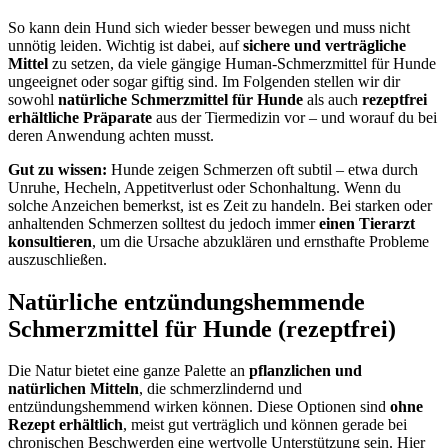
So kann dein Hund sich wieder besser bewegen und muss nicht
unnötig leiden. Wichtig ist dabei, auf
sichere und verträgliche
Mittel
zu setzen, da viele gängige Human-Schmerzmittel für Hunde
ungeeignet oder sogar giftig sind. Im Folgenden stellen wir dir
sowohl
natürliche Schmerzmittel für Hunde
als auch
rezeptfrei
erhältliche Präparate
aus der Tiermedizin vor – und worauf du bei
deren Anwendung achten musst.
Gut zu wissen:
Hunde zeigen Schmerzen oft subtil – etwa durch
Unruhe, Hecheln, Appetitverlust oder Schonhaltung. Wenn du
solche Anzeichen bemerkst, ist es Zeit zu handeln. Bei starken oder
anhaltenden Schmerzen solltest du jedoch immer
einen Tierarzt
konsultieren
, um die Ursache abzuklären und ernsthafte Probleme
auszuschließen.
Natürliche entzündungshemmende
Schmerzmittel für Hunde (rezeptfrei)
Die Natur bietet eine ganze Palette an
pflanzlichen und
natürlichen Mitteln
, die schmerzlindernd und
entzündungshemmend wirken können. Diese Optionen sind
ohne
Rezept erhältlich
, meist gut verträglich und können gerade bei
chronischen Beschwerden eine wertvolle Unterstützung sein. Hier