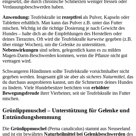
eingesetzt, die durch chronische Schmerzen weniger fressen oder
Verdauungsbeschwerden haben.
Anwendung:
Teufelskralle ist
rezeptfrei
als Pulver, Kapseln oder
Tabletten erhältlich. Man kann das Pulver z.B. unter das Futter
mischen. Wichtig ist die richtige Dosierung je nach Gewicht des
Hundes – halte dich an die Empfehlungen des Herstellers oder
deines Tierarztes. Oft wird die Teufelskralle
kurweise
gegeben (z.B.
über einige Wochen), um die Gelenke zu unterstützen.
Nebenwirkungen
sind selten, gelegentlich kann es zu milden
Magen-Darm-Beschwerden kommen, wenn die Pflanze nicht gut
vertragen wird.
Schwangeren Hündinnen sollte Teufelskralle vorsichtshalber nicht
gegeben werden. Insgesamt gilt sie aber als
sicheres Naturmittel
, das
du durchaus ausprobieren kannst, um die Schmerzen deines Hundes
zu lindern. Viele Hundebesitzer berichten von
erhöhter
Bewegungsfreude
ihrer Vierbeiner, seit sie Teufelskralle ins Futter
mischen.
Grünlippmuschel – Unterstützung für Gelenke und
Entzündungshemmung
Die
Grünlippmuschel
(Perna canaliculus) stammt aus Neuseeland
und ist ein bewährtes
Naturheilmittel bei Gelenkbeschwerden
des