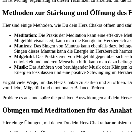
Es ist wichtig, regelmäßig an diesen Techniken zu arbeiten, um die 
Methoden zur Stärkung und Öffnung des 
Hier sind einige Methoden, wie Du dein Herz Chakra öffnen und stär
Meditation
: Die Praxis der Meditation kann eine effektive Me
Mitgefühl visualisiert, kann man die Energie im Herzbereich akt
Mantras
: Das Singen von Mantras kann ebenfalls dazu beitra
Singen dieses Mantras kann die Energie im Herzbereich harmon
Mitgefühl
: Das Praktizieren von Mitgefühl gegenüber sich sel
entwickelt und anderen Menschen hilft, kann man dazu beitrag
Musik
: Das Anhören von beruhigender Musik oder Klängen kan
Energien loszulassen und eine positive Schwingung im Herzber
Es gibt viele Wege, um das Herz Chakra zu stärken und zu öffnen. D
von Liebe, Mitgefühl und emotionaler Balance fördern.
Probiere es aus und spüre die positiven Auswirkungen auf dein Herzc
Übungen und Meditationen für das Anaha
Hier einige Übungen, mit denen Du dein Herz Chakra harmonisieren 