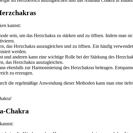
Energie im Herzbereich auszugleichen und das Anahata Chakra in Balanc
Herzchakras
ken kannst:
thode sein, um das Herzchakra zu stärken und zu öffnen. Indem man si
ivieren.
gen, das Herzchakra auszugleichen und zu öffnen. Ein häufig verwende
isiert werden.
bst und anderen kann eine wichtige Rolle bei der Stärkung des Herzchak
en, das Herzchakra auszugleichen.
n ebenfalls zur Harmonisierung des Herzchakras beitragen. Entspann
eich zu erzeugen.
urch die regelmäßige Anwendung dieser Methoden kann man eine tiefere
hakra!
ta-Chakra
kannst: