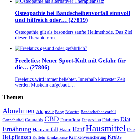
Osteopathie bei Bandscheibenvorfall sinnvoll
und hilfreich oder… (27819)
Osteopathie gilt als besonders sanfte Heilmethode. Das Ziel
dieser Therapieform…
Freeletics: Neuer Sport-Kult mit Gefahr für
die… (27806)
Freeletics wird immer beliebter. Innerhalb kürzester Zeit
werden Muskeln aufgebaut.…
Themen
Abnehmen
Alopezie
Baby
Bandscheibenvorfall
Bakterien
CBD
Diät
Cannabis
Darmflora
Diabetes
Depression
Cannabidiol
Hausmittel
Ernährung
Hanf
Haarausfall
Haare
Haut
Krebs
Heilpflanzen
Krankenversicherung
Koffein
Krankenkasse