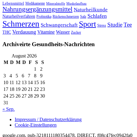
Lebensmittel
Medikamente
Mineralstoffe
Muskelaufbau
Nahrungsergänzungsmittel
Naturheilkunde
Schlafen
Naturheilverfahren
Probiotika
Rückenschmerzen
Salz
Schmerzen
Sport
Studie
Tee
Schwangerschaft
Stress
Verdauung
Vitamine
Wasser
THC
Zucker
Archiveirte Gesundheits-Nachrichten
August 2026
M
D
M
D
F
S
S
1
2
3
4
5
6
7
8
9
10
11
12
13
14
15
16
17
18
19
20
21
22
23
24
25
26
27
28
29
30
31
« Sep.
Impressum / Datenschutzerklärung
Cookie-Einstellungen
google.com, pub-3218111180354478, DIRECT, f08c47fec0942fa0