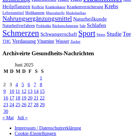
Krebs
Heilpflanzen
Krankenversicherung
Koffein
Krankenkasse
Lebensmittel
Medikamente
Mineralstoffe
Muskelaufbau
Nahrungsergänzungsmittel
Naturheilkunde
Schlafen
Naturheilverfahren
Probiotika
Rückenschmerzen
Salz
Schmerzen
Sport
Studie
Tee
Schwangerschaft
Stress
Verdauung
Vitamine
Wasser
THC
Zucker
Archiveirte Gesundheits-Nachrichten
Juni 2025
M
D
M
D
F
S
S
1
2
3
4
5
6
7
8
9
10
11
12
13
14
15
16
17
18
19
20
21
22
23
24
25
26
27
28
29
30
« Mai
Juli »
Impressum / Datenschutzerklärung
Cookie-Einstellungen