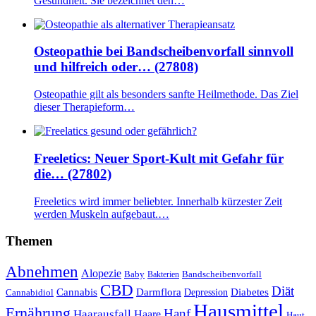
Gesundheit. Sie bezeichnet den…
Osteopathie bei Bandscheibenvorfall sinnvoll
und hilfreich oder… (27808)
Osteopathie gilt als besonders sanfte Heilmethode. Das Ziel
dieser Therapieform…
Freeletics: Neuer Sport-Kult mit Gefahr für
die… (27802)
Freeletics wird immer beliebter. Innerhalb kürzester Zeit
werden Muskeln aufgebaut.…
Themen
Abnehmen
Alopezie
Baby
Bandscheibenvorfall
Bakterien
CBD
Diät
Cannabis
Darmflora
Diabetes
Depression
Cannabidiol
Hausmittel
Ernährung
Hanf
Haarausfall
Haare
Haut