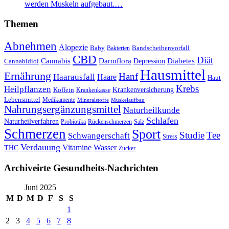
werden Muskeln aufgebaut.…
Themen
Abnehmen
Alopezie
Baby
Bandscheibenvorfall
Bakterien
CBD
Diät
Cannabis
Darmflora
Diabetes
Depression
Cannabidiol
Hausmittel
Ernährung
Hanf
Haarausfall
Haare
Haut
Krebs
Heilpflanzen
Krankenversicherung
Koffein
Krankenkasse
Lebensmittel
Medikamente
Mineralstoffe
Muskelaufbau
Nahrungsergänzungsmittel
Naturheilkunde
Schlafen
Naturheilverfahren
Probiotika
Rückenschmerzen
Salz
Schmerzen
Sport
Studie
Tee
Schwangerschaft
Stress
Verdauung
Vitamine
Wasser
THC
Zucker
Archiveirte Gesundheits-Nachrichten
Juni 2025
M
D
M
D
F
S
S
1
2
3
4
5
6
7
8