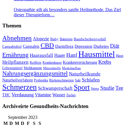
Osteopathie gilt als besonders sanfte Heilmethode. Das Ziel
dieser Therapieform…
Themen
Abnehmen
Alopezie
Baby
Bandscheibenvorfall
Bakterien
CBD
Diät
Cannabis
Darmflora
Diabetes
Depression
Cannabidiol
Hausmittel
Ernährung
Hanf
Haarausfall
Haare
Haut
Krebs
Heilpflanzen
Krankenversicherung
Koffein
Krankenkasse
Lebensmittel
Medikamente
Mineralstoffe
Muskelaufbau
Nahrungsergänzungsmittel
Naturheilkunde
Schlafen
Naturheilverfahren
Probiotika
Rückenschmerzen
Salz
Schmerzen
Sport
Studie
Tee
Schwangerschaft
Stress
Verdauung
Vitamine
Wasser
THC
Zucker
Archiveirte Gesundheits-Nachrichten
September 2023
M
D
M
D
F
S
S