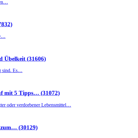
gen…
7832)
me…
d Übelkeit (31606)
ig sind. Es…
f mit 5 Tipps… (31072)
gter oder verdorbener Lebensmittel…
te zum… (30129)