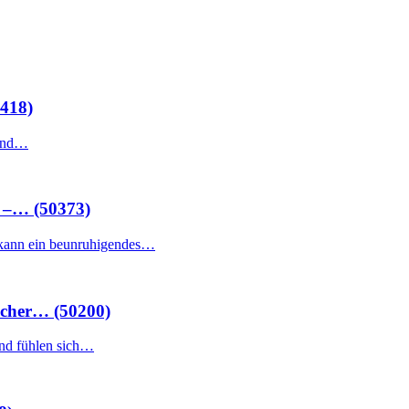
1418)
 und…
 –… (50373)
kann ein beunruhigendes…
scher… (50200)
und fühlen sich…