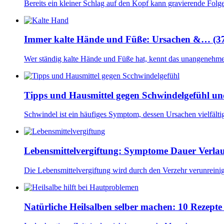
Bereits ein kleiner Schlag auf den Kopf kann gravierende Fol
Immer kalte Hände und Füße: Ursachen &… (3
Wer ständig kalte Hände und Füße hat, kennt das unangeneh
Tipps und Hausmittel gegen Schwindelgefühl un
Schwindel ist ein häufiges Symptom, dessen Ursachen vielfält
Lebensmittelvergiftung: Symptome Dauer Verlau
Die Lebensmittelvergiftung wird durch den Verzehr verunreini
Natürliche Heilsalben selber machen: 10 Rezep