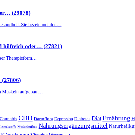
her… (29078)
 Gesundheit. Sie bezeichnet den…
d hilfreich oder… (27821)
ieser Therapieform…
… (27806)
den Muskeln aufgebaut.…
CBD
Ernährung
Diät
H
Cannabis
Darmflora
Diabetes
Depression
Nahrungsergänzungsmittel
Naturheilk
ineralstoffe
Muskelaufbau
Verdauung
Vitamine
Wasser