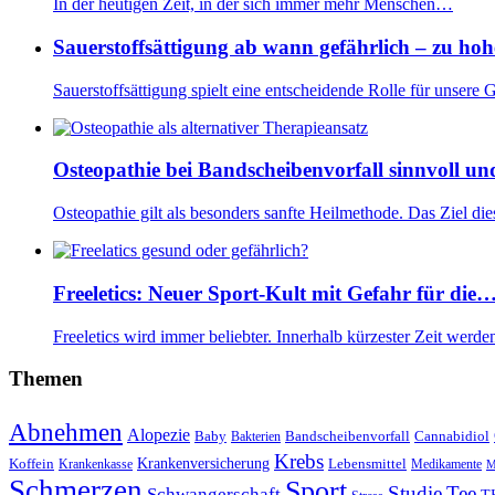
In der heutigen Zeit, in der sich immer mehr Menschen…
Sauerstoffsättigung ab wann gefährlich – zu ho
Sauerstoffsättigung spielt eine entscheidende Rolle für unsere
Osteopathie bei Bandscheibenvorfall sinnvoll un
Osteopathie gilt als besonders sanfte Heilmethode. Das Ziel d
Freeletics: Neuer Sport-Kult mit Gefahr für die
Freeletics wird immer beliebter. Innerhalb kürzester Zeit wer
Themen
Abnehmen
Alopezie
Baby
Bandscheibenvorfall
Cannabidiol
Bakterien
Krebs
Krankenversicherung
Koffein
Lebensmittel
Krankenkasse
Medikamente
M
Schmerzen
Sport
Studie
Tee
Schwangerschaft