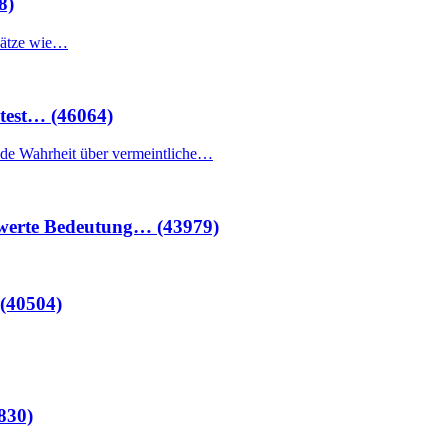
8)
Sätze wie…
test… (46064)
nde Wahrheit über vermeintliche…
mwerte Bedeutung… (43979)
 (40504)
830)