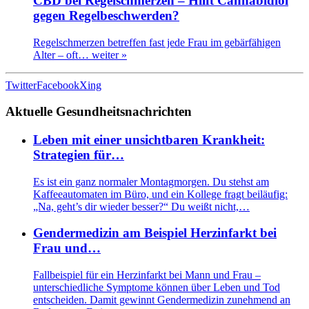
CBD bei Regelschmerzen – Hilft Cannabidiol
gegen Regelbeschwerden?
Regelschmerzen betreffen fast jede Frau im gebärfähigen
Alter – oft…
weiter »
Twitter
Facebook
Xing
Aktuelle Gesundheitsnachrichten
Leben mit einer unsichtbaren Krankheit:
Strategien für…
Es ist ein ganz normaler Montagmorgen. Du stehst am
Kaffeeautomaten im Büro, und ein Kollege fragt beiläufig:
„Na, geht’s dir wieder besser?“ Du weißt nicht,…
Gendermedizin am Beispiel Herzinfarkt bei
Frau und…
Fallbeispiel für ein Herzinfarkt bei Mann und Frau –
unterschiedliche Symptome können über Leben und Tod
entscheiden. Damit gewinnt Gendermedizin zunehmend an