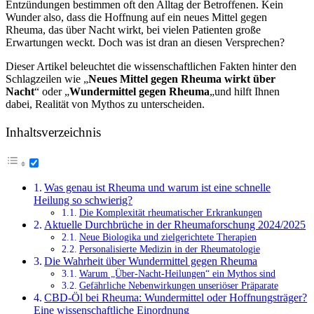
Entzündungen bestimmen oft den Alltag der Betroffenen. Kein
Wunder also, dass die Hoffnung auf ein neues Mittel gegen
Rheuma, das über Nacht wirkt, bei vielen Patienten große
Erwartungen weckt. Doch was ist dran an diesen Versprechen?
Dieser Artikel beleuchtet die wissenschaftlichen Fakten hinter den
Schlagzeilen wie „
Neues Mittel gegen Rheuma wirkt über
Nacht
“ oder „
Wundermittel gegen Rheuma
„und hilft Ihnen
dabei, Realität von Mythos zu unterscheiden.
Inhaltsverzeichnis
Was genau ist Rheuma und warum ist eine schnelle
Heilung so schwierig?
Die Komplexität rheumatischer Erkrankungen
Aktuelle Durchbrüche in der Rheumaforschung 2024/2025
Neue Biologika und zielgerichtete Therapien
Personalisierte Medizin in der Rheumatologie
Die Wahrheit über Wundermittel gegen Rheuma
Warum „Über-Nacht-Heilungen“ ein Mythos sind
Gefährliche Nebenwirkungen unseriöser Präparate
CBD-Öl bei Rheuma: Wundermittel oder Hoffnungsträger?
Eine wissenschaftliche Einordnung