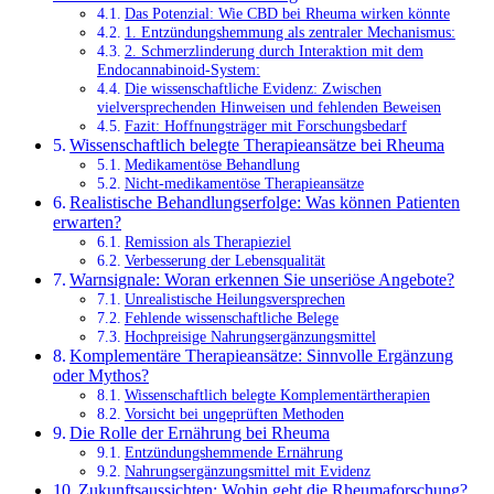
Das Potenzial: Wie CBD bei Rheuma wirken könnte
1. Entzündungshemmung als zentraler Mechanismus:
2. Schmerzlinderung durch Interaktion mit dem
Endocannabinoid-System:
Die wissenschaftliche Evidenz: Zwischen
vielversprechenden Hinweisen und fehlenden Beweisen
Fazit: Hoffnungsträger mit Forschungsbedarf
Wissenschaftlich belegte Therapieansätze bei Rheuma
Medikamentöse Behandlung
Nicht-medikamentöse Therapieansätze
Realistische Behandlungserfolge: Was können Patienten
erwarten?
Remission als Therapieziel
Verbesserung der Lebensqualität
Warnsignale: Woran erkennen Sie unseriöse Angebote?
Unrealistische Heilungsversprechen
Fehlende wissenschaftliche Belege
Hochpreisige Nahrungsergänzungsmittel
Komplementäre Therapieansätze: Sinnvolle Ergänzung
oder Mythos?
Wissenschaftlich belegte Komplementärtherapien
Vorsicht bei ungeprüften Methoden
Die Rolle der Ernährung bei Rheuma
Entzündungshemmende Ernährung
Nahrungsergänzungsmittel mit Evidenz
Zukunftsaussichten: Wohin geht die Rheumaforschung?