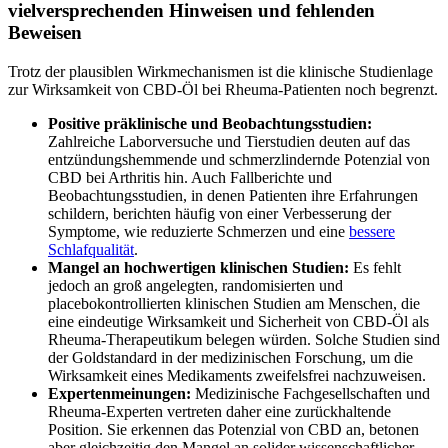
vielversprechenden Hinweisen und fehlenden
Beweisen
Trotz der plausiblen Wirkmechanismen ist die klinische Studienlage
zur Wirksamkeit von CBD-Öl bei Rheuma-Patienten noch begrenzt.
Positive präklinische und Beobachtungsstudien:
Zahlreiche Laborversuche und Tierstudien deuten auf das
entzündungshemmende und schmerzlindernde Potenzial von
CBD bei Arthritis hin. Auch Fallberichte und
Beobachtungsstudien, in denen Patienten ihre Erfahrungen
schildern, berichten häufig von einer Verbesserung der
Symptome, wie reduzierte Schmerzen und eine
bessere
Schlafqualität
.
Mangel an hochwertigen klinischen Studien:
Es fehlt
jedoch an groß angelegten, randomisierten und
placebokontrollierten klinischen Studien am Menschen, die
eine eindeutige Wirksamkeit und Sicherheit von CBD-Öl als
Rheuma-Therapeutikum belegen würden. Solche Studien sind
der Goldstandard in der medizinischen Forschung, um die
Wirksamkeit eines Medikaments zweifelsfrei nachzuweisen.
Expertenmeinungen:
Medizinische Fachgesellschaften und
Rheuma-Experten vertreten daher eine zurückhaltende
Position. Sie erkennen das Potenzial von CBD an, betonen
aber gleichzeitig den Mangel an solider wissenschaftlicher