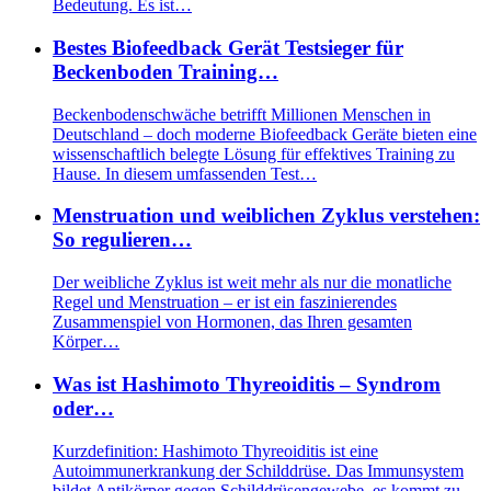
Bedeutung. Es ist…
Bestes Biofeedback Gerät Testsieger für
Beckenboden Training…
Beckenbodenschwäche betrifft Millionen Menschen in
Deutschland – doch moderne Biofeedback Geräte bieten eine
wissenschaftlich belegte Lösung für effektives Training zu
Hause. In diesem umfassenden Test…
Menstruation und weiblichen Zyklus verstehen:
So regulieren…
Der weibliche Zyklus ist weit mehr als nur die monatliche
Regel und Menstruation – er ist ein faszinierendes
Zusammenspiel von Hormonen, das Ihren gesamten
Körper…
Was ist Hashimoto Thyreoiditis – Syndrom
oder…
Kurzdefinition: Hashimoto Thyreoiditis ist eine
Autoimmunerkrankung der Schilddrüse. Das Immunsystem
bildet Antikörper gegen Schilddrüsengewebe, es kommt zu