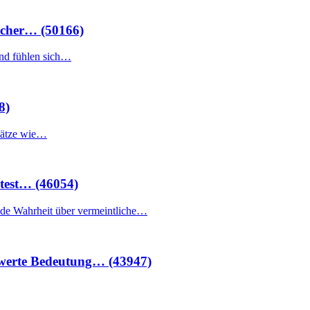
scher… (50166)
und fühlen sich…
8)
Sätze wie…
test… (46054)
nde Wahrheit über vermeintliche…
mwerte Bedeutung… (43947)