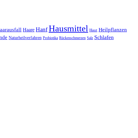
Hausmittel
Hanf
Heilpflanzen
aarausfall
Haare
Haut
Schlafen
unde
Naturheilverfahren
Probiotika
Rückenschmerzen
Salz