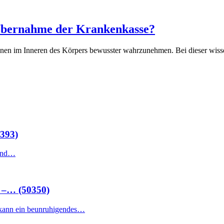
 Übernahme der Krankenkasse?
tionen im Inneren des Körpers bewusster wahrzunehmen. Bei dieser wis
1393)
 und…
 –… (50350)
kann ein beunruhigendes…