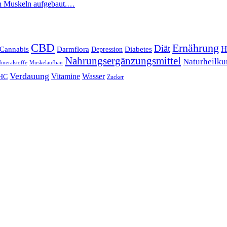
den Muskeln aufgebaut.…
CBD
Ernährung
Diät
H
Cannabis
Darmflora
Diabetes
Depression
Nahrungsergänzungsmittel
Naturheilk
ineralstoffe
Muskelaufbau
Verdauung
Vitamine
Wasser
HC
Zucker