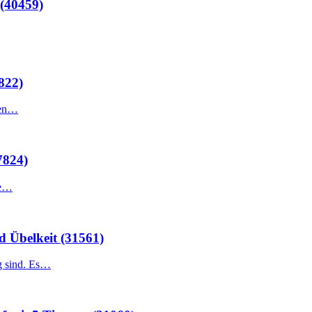
 (40459)
822)
gen…
7824)
me…
d Übelkeit (31561)
ig sind. Es…