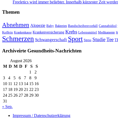
Freeletics wird immer beliebter. Innerhalb kürzester Zeit wer
Themen
Abnehmen
Alopezie
Baby
Bandscheibenvorfall
Cannabidiol
Bakterien
Krebs
Krankenversicherung
Koffein
Lebensmittel
Krankenkasse
Medikamente
M
Schmerzen
Sport
Studie
Tee
Schwangerschaft
T
Stress
Archiveirte Gesundheits-Nachrichten
August 2026
M
D
M
D
F
S
S
1
2
3
4
5
6
7
8
9
10
11
12
13
14
15
16
17
18
19
20
21
22
23
24
25
26
27
28
29
30
31
« Sep.
Impressum / Datenschutzerklärung