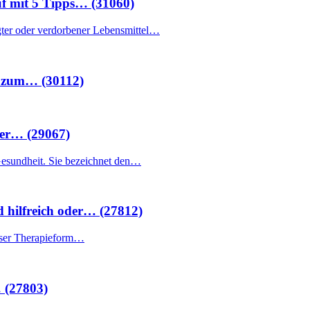
f mit 5 Tipps… (31060)
gter oder verdorbener Lebensmittel…
e zum… (30112)
her… (29067)
 Gesundheit. Sie bezeichnet den…
d hilfreich oder… (27812)
ieser Therapieform…
… (27803)