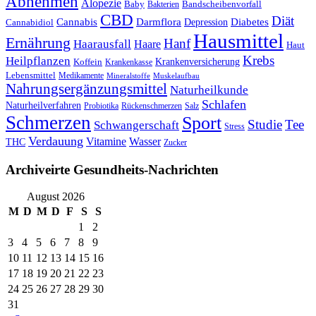
Abnehmen
Alopezie
Baby
Bandscheibenvorfall
Bakterien
CBD
Diät
Cannabis
Darmflora
Diabetes
Depression
Cannabidiol
Hausmittel
Ernährung
Hanf
Haarausfall
Haare
Haut
Krebs
Heilpflanzen
Krankenversicherung
Koffein
Krankenkasse
Lebensmittel
Medikamente
Mineralstoffe
Muskelaufbau
Nahrungsergänzungsmittel
Naturheilkunde
Schlafen
Naturheilverfahren
Probiotika
Rückenschmerzen
Salz
Schmerzen
Sport
Studie
Tee
Schwangerschaft
Stress
Verdauung
Vitamine
Wasser
THC
Zucker
Archiveirte Gesundheits-Nachrichten
August 2026
M
D
M
D
F
S
S
1
2
3
4
5
6
7
8
9
10
11
12
13
14
15
16
17
18
19
20
21
22
23
24
25
26
27
28
29
30
31