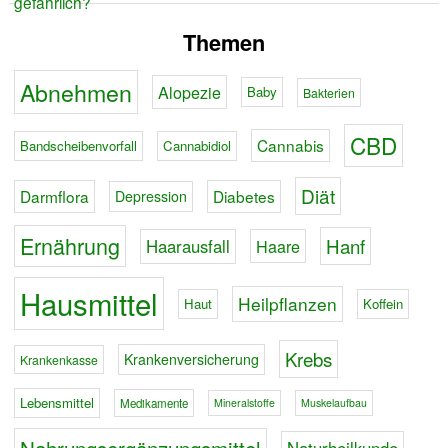
Themen
Abnehmen
Alopezie
Baby
Bakterien
CBD
Cannabis
Bandscheibenvorfall
Cannabidiol
Diät
Darmflora
Diabetes
Depression
Ernährung
Hanf
Haarausfall
Haare
Hausmittel
Heilpflanzen
Haut
Koffein
Krebs
Krankenversicherung
Krankenkasse
Lebensmittel
Medikamente
Mineralstoffe
Muskelaufbau
Naturheilkunde