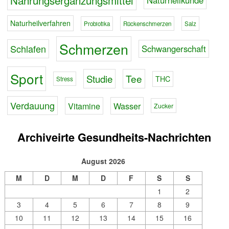
Nahrungsergänzungsmittel
Naturheilverfahren
Probiotika
Rückenschmerzen
Salz
Schmerzen
Schlafen
Schwangerschaft
Sport
Tee
Studie
THC
Stress
Verdauung
Vitamine
Wasser
Zucker
Archiveirte Gesundheits-Nachrichten
August 2026
M
D
M
D
F
S
S
1
2
3
4
5
6
7
8
9
10
11
12
13
14
15
16