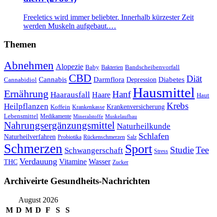
Freeletics wird immer beliebter. Innerhalb kürzester Zeit
werden Muskeln aufgebaut.…
Themen
Abnehmen
Alopezie
Baby
Bandscheibenvorfall
Bakterien
CBD
Diät
Cannabis
Darmflora
Diabetes
Depression
Cannabidiol
Hausmittel
Ernährung
Hanf
Haarausfall
Haare
Haut
Krebs
Heilpflanzen
Krankenversicherung
Koffein
Krankenkasse
Lebensmittel
Medikamente
Mineralstoffe
Muskelaufbau
Nahrungsergänzungsmittel
Naturheilkunde
Schlafen
Naturheilverfahren
Probiotika
Rückenschmerzen
Salz
Schmerzen
Sport
Studie
Tee
Schwangerschaft
Stress
Verdauung
Vitamine
Wasser
THC
Zucker
Archiveirte Gesundheits-Nachrichten
August 2026
M
D
M
D
F
S
S